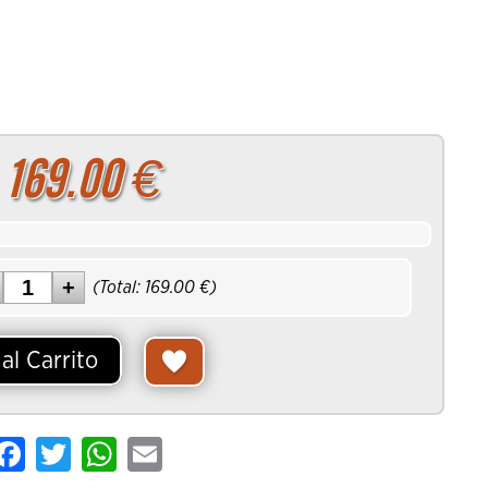
rrito
169.00
€
:
(Total:
169.00
€)
al Carrito
are
Facebook
Twitter
WhatsApp
Email