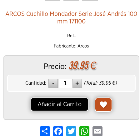
ARCOS Cuchillo Mondador Serie José Andrés 100
mm 171100
Ref.:
Fabricante: Arcos
39.95
€
Precio:
Cantidad:
(Total:
39.95
€)
Añadir al Carrito
Share
Facebook
Twitter
WhatsApp
Email