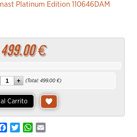
ast Platinum Edition 110646DAM
rrito
499.00
€
(Total:
499.00
€)
al Carrito
are
Facebook
Twitter
WhatsApp
Email