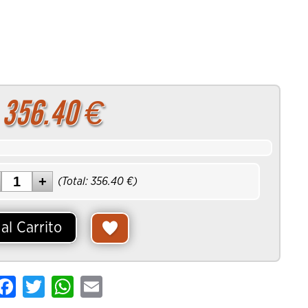
rrito
356.40
€
(Total:
356.40
€)
al Carrito
are
Facebook
Twitter
WhatsApp
Email