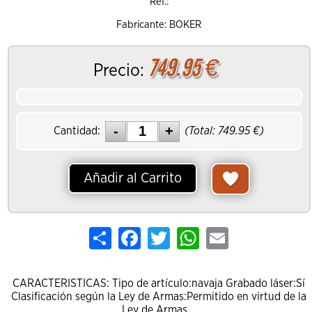
Ref.:
Fabricante: BOKER
749.95
€
Precio:
Cantidad:
(Total:
749.95
€)
Añadir al Carrito
Share
Facebook
Twitter
WhatsApp
Email
CARACTERISTICAS: Tipo de artículo:navaja Grabado láser:Sí
Clasificación según la Ley de Armas:Permitido en virtud de la
Ley de Armas...