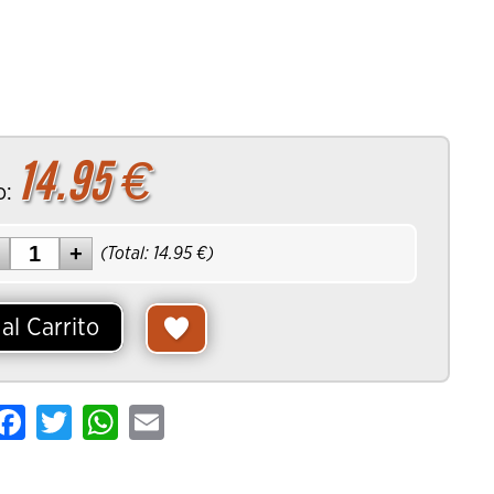
rrito
14.95
€
o:
(Total:
14.95
€)
al Carrito
are
Facebook
Twitter
WhatsApp
Email