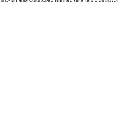
o en:Alemania Color:Claro Número de artículo:09BO75