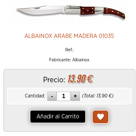
Añadir al Carrito
ALBAINOX ARABE MADERA 01035
Ref.:
Fabricante: Albainox
13.90
€
Precio:
Cantidad:
(Total:
13.90
€)
Añadir al Carrito