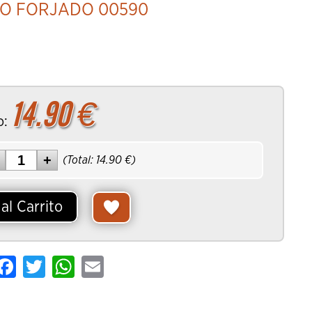
CO FORJADO 00590
rrito
14.90
€
o:
(Total:
14.90
€)
al Carrito
are
Facebook
Twitter
WhatsApp
Email