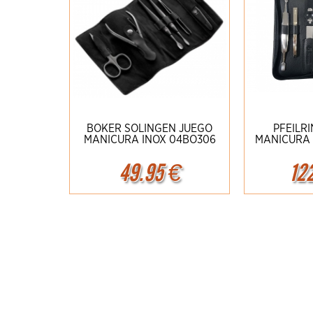
BOKER SOLINGEN JUEGO
PFEILR
MANICURA INOX 04BO306
MANICURA (
49.95
€
12
Ampliar
Detalles
Amplia