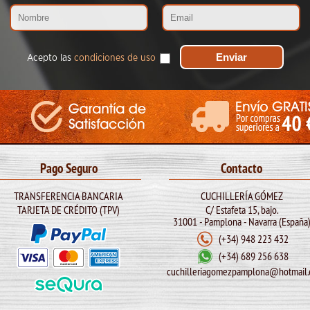
Acepto las
condiciones de uso
Pago Seguro
Contacto
TRANSFERENCIA BANCARIA
CUCHILLERÍA GÓMEZ
TARJETA DE CRÉDITO (TPV)
C/ Estafeta 15, bajo.
31001 - Pamplona - Navarra (España
(+34) 948 223 432
(+34) 689 256 638
cuchilleriagomezpamplona@hotmail.