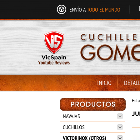
ENVÍO A
TODO EL MUNDO
INICIO
DETAL
Est
JU
NAVAJAS
CUCHILLOS
VICTORINOX (OTROS)