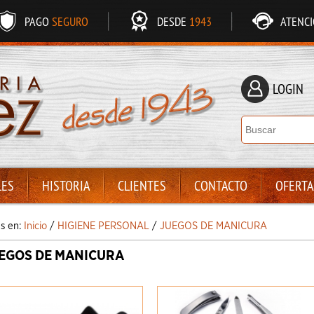
PAGO
SEGURO
DESDE
1943
ATENC
LOGIN
LES
HISTORIA
CLIENTES
CONTACTO
OFERTA
ás en:
Inicio
/
HIGIENE PERSONAL
/
JUEGOS DE MANICURA
EGOS DE MANICURA