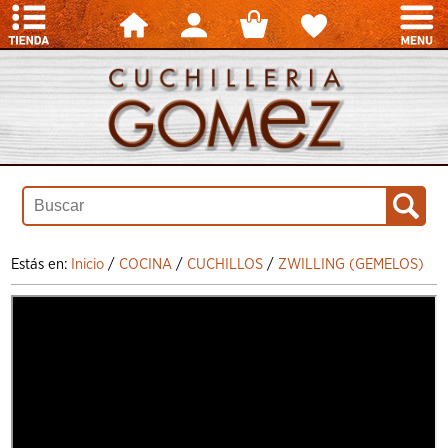
Estás en:
Inicio
/
COCINA
/
CUCHILLOS
/
ZWILLING (GEMELOS)