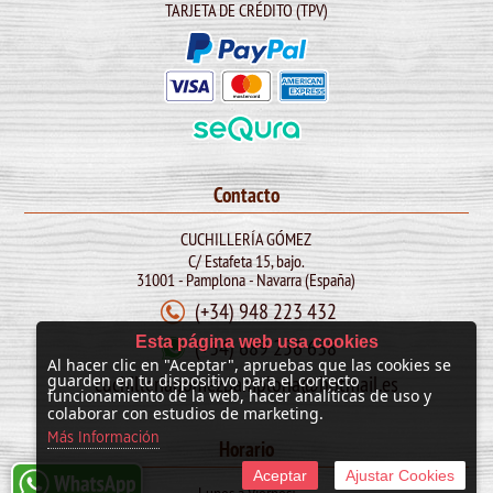
TARJETA DE CRÉDITO (TPV)
Contacto
CUCHILLERÍA GÓMEZ
C/ Estafeta 15, bajo.
31001 - Pamplona - Navarra (España)
(+34) 948 223 432
Esta página web usa cookies
(+34) 689 256 638
Al hacer clic en "Aceptar", apruebas que las cookies se
cuchilleriagomezpamplona@hotmail.es
guarden en tu dispositivo para el correcto
funcionamiento de la web, hacer analíticas de uso y
colaborar con estudios de marketing.
Más Información
Horario
Aceptar
Ajustar Cookies
Lunes a Viernes: