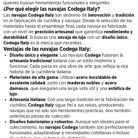
quienes buscan herramientas funcionales y elegantes.
¿Por qué elegir las navajas Codega Italy?
Las
navajas Codega Italy
son sinónimo de
innovación
y
tradición
en la fabricación de cuchillos y navajas. Desde la selección de los
materiales hasta el ensamblaje final, cada navaja es fabricada
con un nivel de
precisión artesanal
que garantiza
rendimiento y
durabilidad
. Si buscas una
navaja de lujo
con un
diseño único
,
Codega Italy
es la marca que necesitas.
Ventajas de las navajas Codega Italy:
Diseño único y elegante
: Las navajas
Codega
fusionan la
artesanía tradicional
italiana con un estilo moderno y
funcional. Cada pieza es una obra de arte que refleja la rica
historia de la cuchillería italiana.
Materiales de alta gama
: Utilizan
acero inoxidable de
excelente calidad
, junto con
maderas nobles
y
acero
damasco
, que aseguran una larga vida útil y una
estética de
lujo
.
Artesanía italiana
: Con una larga tradición en la fabricación de
cuchillos,
Codega Italy
sigue fiel a sus raíces, produciendo
navajas que no solo son herramientas prácticas, sino también
auténticas piezas de colección.
Diseños funcionales y robustos
: Aunque son ideales para el
coleccionismo, las
navajas Codega
también son perfectamente
funcionales, adaptándose a necesidades cotidianas o incluso