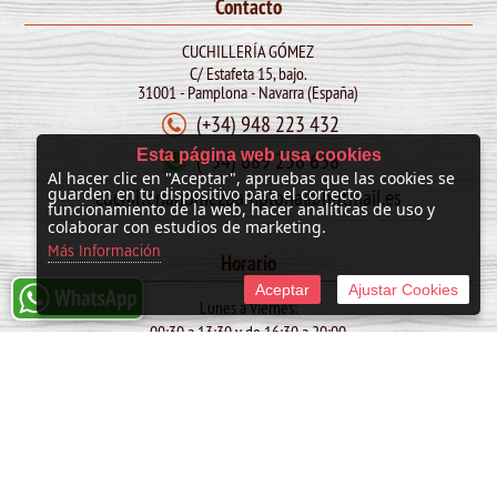
Contacto
CUCHILLERÍA GÓMEZ
C/ Estafeta 15, bajo.
31001 - Pamplona - Navarra (España)
(+34) 948 223 432
Esta página web usa cookies
(+34) 689 256 638
Al hacer clic en "Aceptar", apruebas que las cookies se
cuchilleriagomezpamplona@hotmail.es
guarden en tu dispositivo para el correcto
funcionamiento de la web, hacer analíticas de uso y
colaborar con estudios de marketing.
Más Información
Horario
Aceptar
Ajustar Cookies
Lunes a Viernes:
09:30 a 13:30 y de 16:30 a 20:00
Sábado:
10:00 a 13:30
SAN FERMIN: de 09:30 a 13:30