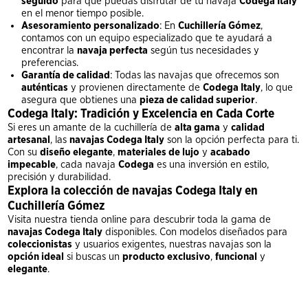
seguido
para que puedas disfrutar de tu navaja
Codega Italy
en el menor tiempo posible.
Asesoramiento personalizado
: En
Cuchillería Gómez
,
contamos con un equipo especializado que te ayudará a
encontrar la
navaja perfecta
según tus necesidades y
preferencias.
Garantía de calidad
: Todas las navajas que ofrecemos son
auténticas
y provienen directamente de
Codega Italy
, lo que
asegura que obtienes una
pieza de calidad superior
.
Codega Italy: Tradición y Excelencia en Cada Corte
Si eres un amante de la cuchillería de
alta gama
y
calidad
artesanal
, las
navajas Codega Italy
son la opción perfecta para ti.
Con su
diseño elegante
,
materiales de lujo
y
acabado
impecable
, cada navaja
Codega
es una inversión en estilo,
precisión y durabilidad.
Explora la colección de navajas Codega Italy en
Cuchillería Gómez
Visita nuestra tienda online para descubrir toda la gama de
navajas Codega Italy
disponibles. Con modelos diseñados para
coleccionistas
y usuarios exigentes, nuestras navajas son la
opción ideal
si buscas un
producto exclusivo
,
funcional
y
elegante
.