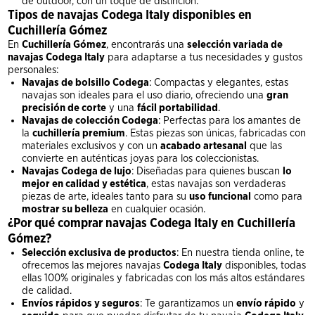
de outdoor, con un toque de distinción.
Tipos de navajas Codega Italy disponibles en
Cuchillería Gómez
En
Cuchillería Gómez
, encontrarás una
selección variada de
navajas Codega Italy
para adaptarse a tus necesidades y gustos
personales:
Navajas de bolsillo Codega
: Compactas y elegantes, estas
navajas son ideales para el uso diario, ofreciendo una
gran
precisión de corte
y una
fácil portabilidad
.
Navajas de colección Codega
: Perfectas para los amantes de
la
cuchillería premium
. Estas piezas son únicas, fabricadas con
materiales exclusivos y con un
acabado artesanal
que las
convierte en auténticas joyas para los coleccionistas.
Navajas Codega de lujo
: Diseñadas para quienes buscan
lo
mejor en calidad y estética
, estas navajas son verdaderas
piezas de arte, ideales tanto para su
uso funcional
como para
mostrar su belleza
en cualquier ocasión.
¿Por qué comprar navajas Codega Italy en Cuchillería
Gómez?
Selección exclusiva de productos
: En nuestra tienda online, te
ofrecemos las mejores navajas
Codega Italy
disponibles, todas
ellas 100% originales y fabricadas con los más altos estándares
de calidad.
Envíos rápidos y seguros
: Te garantizamos un
envío rápido
y