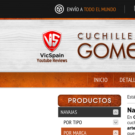
ENVÍO A
TODO EL MUNDO
INICIO
DETAL
Est
Na
NAVAJAS
En
POR TIPO
cuch
art
POR MARCA
que