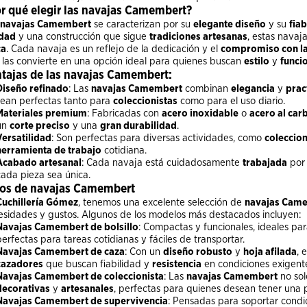
r qué elegir las navajas Camembert?
navajas Camembert
se caracterizan por su
elegante diseño
y su
fiab
idad
y una construcción que sigue
tradiciones artesanas
, estas navaj
ca
. Cada navaja es un reflejo de la dedicación y el
compromiso con la
 las convierte en una opción ideal para quienes buscan
estilo
y
funci
tajas de las navajas Camembert:
Diseño refinado
: Las
navajas Camembert
combinan
elegancia
y
prac
sean perfectas tanto para
coleccionistas
como para el uso diario.
Materiales premium
: Fabricadas con
acero inoxidable
o
acero al car
un
corte preciso
y una
gran durabilidad
.
Versatilidad
: Son perfectas para diversas actividades, como
coleccio
herramienta de trabajo
cotidiana.
Acabado artesanal
: Cada navaja está cuidadosamente
trabajada
por 
cada pieza sea única.
os de navajas Camembert
Cuchillería Gómez
, tenemos una excelente selección de
navajas Cam
esidades y gustos. Algunos de los modelos más destacados incluyen:
Navajas Camembert de bolsillo
: Compactas y funcionales, ideales para 
perfectas para tareas cotidianas y fáciles de transportar.
Navajas Camembert de caza
: Con un
diseño robusto
y
hoja afilada
, 
cazadores
que buscan fiabilidad y
resistencia
en condiciones exigent
Navajas Camembert de coleccionista
: Las
navajas Camembert
no sol
decorativas
y
artesanales
, perfectas para quienes desean tener una
Navajas Camembert de supervivencia
: Pensadas para soportar condi