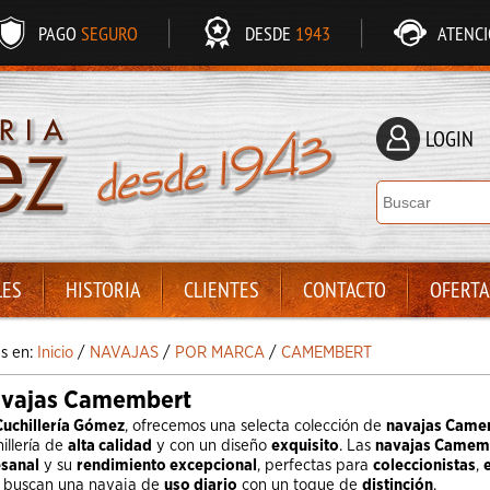
PAGO
SEGURO
DESDE
1943
ATENC
LOGIN
LES
HISTORIA
CLIENTES
CONTACTO
OFERTA
ás en:
Inicio
/
NAVAJAS
/
POR MARCA
/
CAMEMBERT
vajas Camembert
Cuchillería Gómez
, ofrecemos una selecta colección de
navajas Came
illería de
alta calidad
y con un diseño
exquisito
. Las
navajas Camem
esanal
y su
rendimiento excepcional
, perfectas para
coleccionistas
,
 buscan una navaja de
uso diario
con un toque de
distinción
.