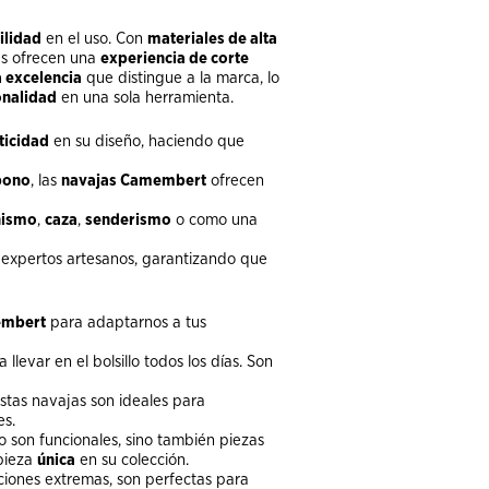
ilidad
en el uso. Con
materiales de alta
as ofrecen una
experiencia de corte
 excelencia
que distingue a la marca, lo
onalidad
en una sola herramienta.
ticidad
en su diseño, haciendo que
bono
, las
navajas Camembert
ofrecen
nismo
,
caza
,
senderismo
o como una
expertos artesanos, garantizando que
embert
para adaptarnos a tus
llevar en el bolsillo todos los días. Son
estas navajas son ideales para
es.
o son funcionales, sino también piezas
 pieza
única
en su colección.
ciones extremas, son perfectas para