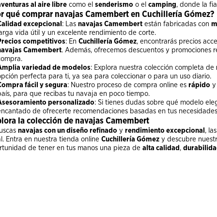
aventuras al aire libre
como el
senderismo
o el
camping
, donde la fi
r qué comprar navajas Camembert en Cuchillería Gómez?
Calidad excepcional
: Las
navajas Camembert
están fabricadas con
m
larga vida útil y un excelente rendimiento de corte.
Precios competitivos
: En
Cuchillería Gómez
, encontrarás precios acce
navajas Camembert
. Además, ofrecemos descuentos y promociones re
compra.
Amplia variedad de modelos
: Explora nuestra colección completa de
opción perfecta para ti, ya sea para coleccionar o para un uso diario.
Compra fácil y segura
: Nuestro proceso de compra online es
rápido
país, para que recibas tu navaja en poco tiempo.
Asesoramiento personalizado
: Si tienes dudas sobre qué modelo eleg
encantado de ofrecerte recomendaciones basadas en tus necesidades 
lora la colección de navajas Camembert
buscas
navajas con un diseño refinado
y
rendimiento excepcional
, la
l. Entra en nuestra tienda online
Cuchillería Gómez
y descubre nuestr
rtunidad de tener en tus manos una pieza de
alta calidad
,
durabilid