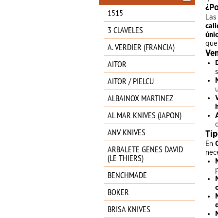
¿Po
1515
Las
cal
3 CLAVELES
úni
que
A. VERDIER (FRANCIA)
Ven
AITOR
AITOR / PIELCU
ALBAINOX MARTINEZ
AL MAR KNIVES (JAPON)
ANV KNIVES
Tip
En
ARBALETE GENES DAVID
nec
(LE THIERS)
BENCHMADE
BOKER
BRISA KNIVES