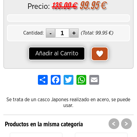
99.95
€
135.00
€
Precio:
Cantidad:
(Total:
99.95
€)
Añadir al Carrito
Share
Facebook
Twitter
WhatsApp
Email
Se trata de un casco Japones realizado en acero, se puede
usar.
<
>
Productos en la misma categoría