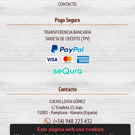
CONTACTO
Pago Seguro
TRANSFERENCIA BANCARIA
TARJETA DE CRÉDITO (TPV)
Contacto
CUCHILLERÍA GÓMEZ
C/ Estafeta 15, bajo.
31001 - Pamplona - Navarra (España)
(+34) 948 223 432
Esta página web usa cookies
(+34) 689 256 638