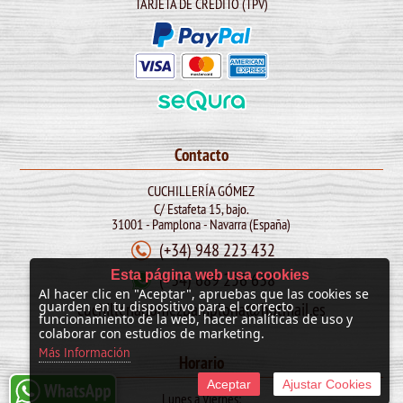
TARJETA DE CRÉDITO (TPV)
Contacto
CUCHILLERÍA GÓMEZ
C/ Estafeta 15, bajo.
31001 - Pamplona - Navarra (España)
(+34) 948 223 432
Esta página web usa cookies
(+34) 689 256 638
Al hacer clic en "Aceptar", apruebas que las cookies se
cuchilleriagomezpamplona@hotmail.es
guarden en tu dispositivo para el correcto
funcionamiento de la web, hacer analíticas de uso y
colaborar con estudios de marketing.
Más Información
Horario
Aceptar
Ajustar Cookies
Lunes a Viernes: