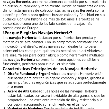
navajas Herbertz
, una marca alemana conocida por su excelencia
en diseño, durabilidad y rendimiento. Desde herramientas de uso
diario hasta navajas de coleccionista, las
navajas Herbertz
son la
elección perfecta para quienes buscan calidad y fiabilidad en sus
cuchillos. Con una historia de más de 150 años, Herbertz se ha
consolidado como uno de los fabricantes de navajas más
prestigiosos de Europa.
¿Por qué Elegir las Navajas Herbertz?
Las
navajas Herbertz
destacan por su fabricación precisa y
materiales de alta calidad. Con un compromiso constante con la
innovación y el diseño, estas navajas son ideales tanto para
coleccionistas como para quienes las necesitan en actividades al
aire libre. Ya sea para cortar, abrir, o como herramienta multiusos,
las
navajas Herbertz
se presentan como opciones versátiles y
funcionales, perfectas para cualquier situación.
Características Principales de las Navajas Herbertz
Diseño Funcional y Ergonómico:
Las navajas Herbertz están
diseñadas para ofrecer un agarre cómodo y seguro, gracias a
sus empuñaduras ergonómicas que se adaptan perfectamente
a la mano.
Acero de Alta Calidad:
Las hojas de las navajas Herbertz
están fabricadas con acero inoxidable de alta gama, lo que les
proporciona una excelente retención de filo y resistencia a la
corrosión, asegurando su rendimiento en el tiempo.
Variedad de Modelos:
Desde modelos de bolsillo hasta