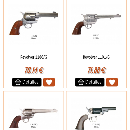
Revolver 1186/G
Revolver 1191/G
70.14
€
71.88
€
Detalles
Detalles