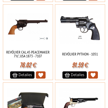
REVÓLVER CAL.45 PEACEMAKER
REVÓLVER PYTHON - 1051
7½", USA 1873 - 7107
76.02
€
91.59
€
Detalles
Detalles