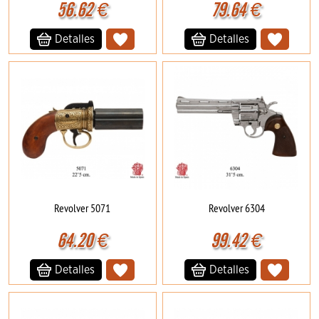
56.62
€
79.64
€
Detalles
Detalles
Revolver 5071
Revolver 6304
64.20
€
99.42
€
Detalles
Detalles