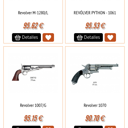
Revolver M-1280/L
REVÓLVER PYTHON - 1061
95.62
€
95.53
€
Detalles
Detalles
Revolver 1007/G
Revolver 1070
95.15
€
90.70
€