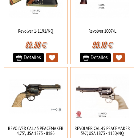
Revolver 1-1191/NQ
Revolver 1007/L
85.58
€
99.10
€
Detalles
Detalles
REVÓLVER CAL.45 PEACEMAKER
REVÓLVER CAL.45 PEACEMAKER
4,75", USA 1873 - 8186
5½", USA 1873 - 1150/NQ