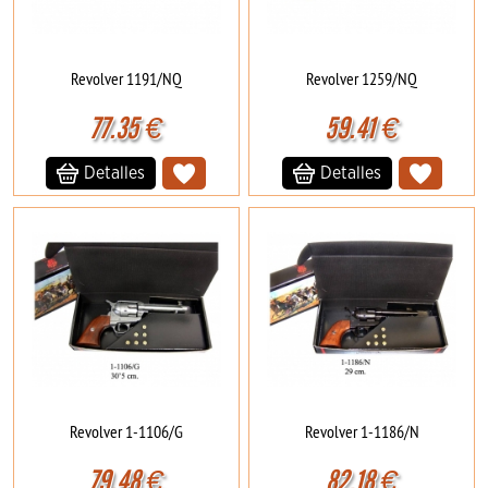
Revolver 1191/NQ
Revolver 1259/NQ
77.35
€
59.41
€
Detalles
Detalles
Revolver 1-1106/G
Revolver 1-1186/N
79.48
€
82.18
€