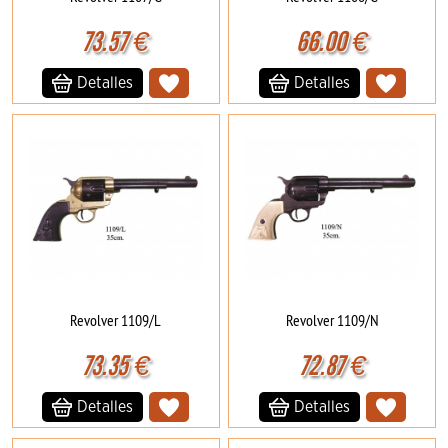
73.57
€
66.00
€
Detalles
Detalles
Revolver 1109/L
Revolver 1109/N
73.35
€
72.87
€
Detalles
Detalles