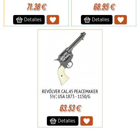
71.38
€
68.95
€
Detalles
Detalles
REVÓLVER CAL.45 PEACEMAKER
5½", USA 1873 - 1150/G
63.53
€
Detalles