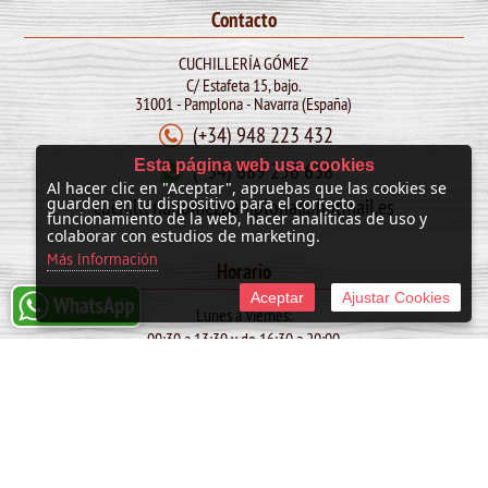
Contacto
CUCHILLERÍA GÓMEZ
C/ Estafeta 15, bajo.
31001 - Pamplona - Navarra (España)
(+34) 948 223 432
Esta página web usa cookies
(+34) 689 256 638
Al hacer clic en "Aceptar", apruebas que las cookies se
cuchilleriagomezpamplona@hotmail.es
guarden en tu dispositivo para el correcto
funcionamiento de la web, hacer analíticas de uso y
colaborar con estudios de marketing.
Más Información
Horario
Aceptar
Ajustar Cookies
Lunes a Viernes:
09:30 a 13:30 y de 16:30 a 20:00
Sábado:
10:00 a 13:30
SAN FERMIN: de 09:30 a 13:30