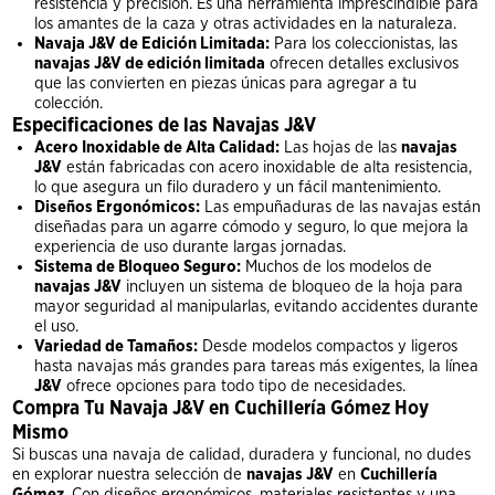
resistencia y precisión. Es una herramienta imprescindible para
los amantes de la caza y otras actividades en la naturaleza.
Navaja J&V de Edición Limitada:
Para los coleccionistas, las
navajas J&V de edición limitada
ofrecen detalles exclusivos
que las convierten en piezas únicas para agregar a tu
colección.
Especificaciones de las Navajas J&V
Acero Inoxidable de Alta Calidad:
Las hojas de las
navajas
J&V
están fabricadas con acero inoxidable de alta resistencia,
lo que asegura un filo duradero y un fácil mantenimiento.
Diseños Ergonómicos:
Las empuñaduras de las navajas están
diseñadas para un agarre cómodo y seguro, lo que mejora la
experiencia de uso durante largas jornadas.
Sistema de Bloqueo Seguro:
Muchos de los modelos de
navajas J&V
incluyen un sistema de bloqueo de la hoja para
mayor seguridad al manipularlas, evitando accidentes durante
el uso.
Variedad de Tamaños:
Desde modelos compactos y ligeros
hasta navajas más grandes para tareas más exigentes, la línea
J&V
ofrece opciones para todo tipo de necesidades.
Compra Tu Navaja J&V en Cuchillería Gómez Hoy
Mismo
Si buscas una navaja de calidad, duradera y funcional, no dudes
en explorar nuestra selección de
navajas J&V
en
Cuchillería
Gómez
. Con diseños ergonómicos, materiales resistentes y una