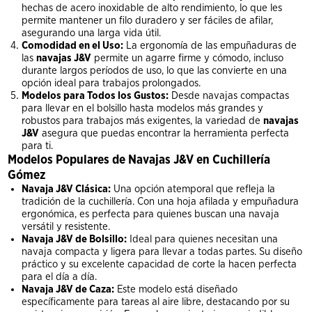
hechas de acero inoxidable de alto rendimiento, lo que les
permite mantener un filo duradero y ser fáciles de afilar,
asegurando una larga vida útil.
Comodidad en el Uso:
La ergonomía de las empuñaduras de
las
navajas J&V
permite un agarre firme y cómodo, incluso
durante largos períodos de uso, lo que las convierte en una
opción ideal para trabajos prolongados.
Modelos para Todos los Gustos:
Desde navajas compactas
para llevar en el bolsillo hasta modelos más grandes y
robustos para trabajos más exigentes, la variedad de
navajas
J&V
asegura que puedas encontrar la herramienta perfecta
para ti.
Modelos Populares de Navajas J&V en Cuchillería
Gómez
Navaja J&V Clásica:
Una opción atemporal que refleja la
tradición de la cuchillería. Con una hoja afilada y empuñadura
ergonómica, es perfecta para quienes buscan una navaja
versátil y resistente.
Navaja J&V de Bolsillo:
Ideal para quienes necesitan una
navaja compacta y ligera para llevar a todas partes. Su diseño
práctico y su excelente capacidad de corte la hacen perfecta
para el día a día.
Navaja J&V de Caza:
Este modelo está diseñado
específicamente para tareas al aire libre, destacando por su