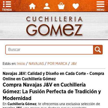
Estás en:
Inicio
/
NAVAJAS
/
POR MARCA
/
J&V
Navajas J&V: Calidad y Diseño en Cada Corte - Compra
Online en Cuchillería Gómez
Compra Navajas J&V en Cuchillería
Gómez: La Fusión Perfecta de Tradición y
Modernidad
En
Cuchillería Gómez
, te ofrecemos una exclusiva selección de