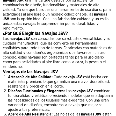
navajas J&V
, una marca que destaca por su excelente
combinación de diseño, funcionalidad y materiales de alta
calidad. Ya sea que busques una herramienta de uso diario, para
actividades al aire libre o un modelo coleccionable, las
navajas
J&V
son la opción ideal. Con una fabricación cuidada y un estilo
único, estas navajas te sorprenderán por su durabilidad y
rendimiento.
¿Por Qué Elegir las Navajas J&V?
Las
navajas J&V
son conocidas por su robustez, versatilidad y su
cuidada manufactura, que las convierte en herramientas
confiables para todo tipo de tareas. Fabricadas con materiales de
alta calidad y con diseños ergonómicos que favorecen un uso
cómodo, estas navajas son perfectas tanto para el uso diario
como para actividades al aire libre como la caza, la pesca o el
senderismo.
Ventajas de las Navajas J&V
Artesanía de Alta Calidad:
Cada
navaja J&V
está hecha con
materiales premium, lo que garantiza una mayor durabilidad,
resistencia y precisión en el corte.
Diseños Funcionales y Elegantes:
Las
navajas J&V
combinan
funcionalidad y estética, ofreciendo modelos que se adaptan a
las necesidades de los usuarios más exigentes. Con una gran
variedad de diseños, encontrarás la navaja que mejor se
ajuste a tus preferencias.
Acero de Alta Resistencia:
Las hojas de las
navajas J&V
están