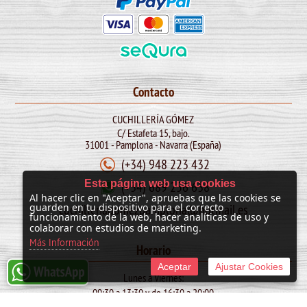
Contacto
CUCHILLERÍA GÓMEZ
C/ Estafeta 15, bajo.
31001 - Pamplona - Navarra (España)
(+34) 948 223 432
Esta página web usa cookies
(+34) 689 256 638
Al hacer clic en "Aceptar", apruebas que las cookies se
cuchilleriagomezpamplona@hotmail.es
guarden en tu dispositivo para el correcto
funcionamiento de la web, hacer analíticas de uso y
colaborar con estudios de marketing.
Más Información
Horario
Aceptar
Ajustar Cookies
Lunes a Viernes:
09:30 a 13:30 y de 16:30 a 20:00