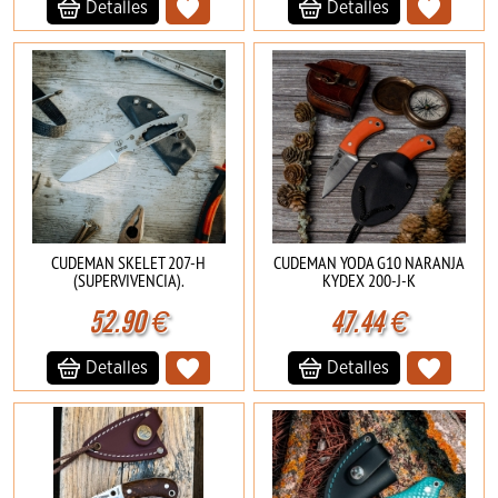
Detalles
Detalles
CUDEMAN SKELET 207-H
CUDEMAN YODA G10 NARANJA
(SUPERVIVENCIA).
KYDEX 200-J-K
52.90
€
47.44
€
Detalles
Detalles