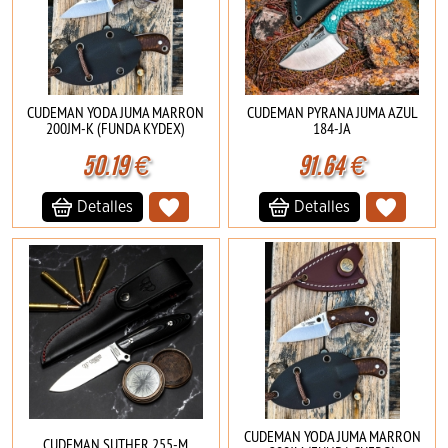
CUDEMAN YODA JUMA MARRON
CUDEMAN PYRANA JUMA AZUL
200JM-K (FUNDA KYDEX)
184-JA
50.19
€
91.64
€
Detalles
Detalles
CUDEMAN YODA JUMA MARRON
CUDEMAN SUTHER 255-M