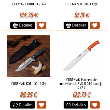
CUDEMAN CORBETT 256-J
CUDEMAN KOTUKO 119L
134.20
€
61.31
€
Detalles
Detalles
CUDEMAN Machete de
CUDEMAN KOTUKO 119M
supervivencia SVK II G10 naranja -
252-J
69.95
€
122.73
€
Detalles
Detalles