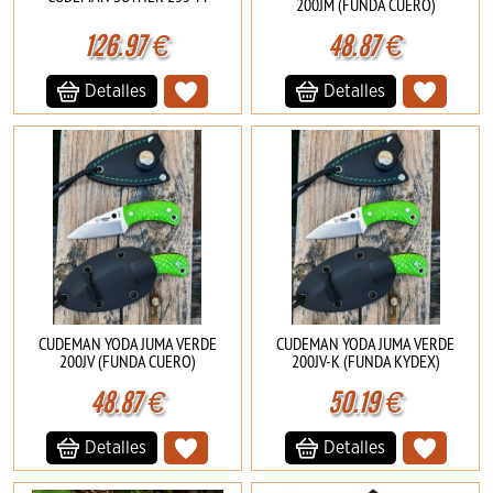
200JM (FUNDA CUERO)
126.97
€
48.87
€
Detalles
Detalles
CUDEMAN YODA JUMA VERDE
CUDEMAN YODA JUMA VERDE
200JV (FUNDA CUERO)
200JV-K (FUNDA KYDEX)
48.87
€
50.19
€
Detalles
Detalles