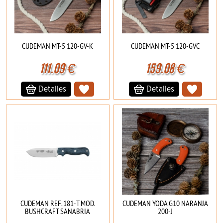
CUDEMAN MT-5 120-GV-K
CUDEMAN MT-5 120-GVC
111.09
€
159.08
€
Detalles
Detalles
CUDEMAN REF. 181-T MOD.
CUDEMAN YODA G10 NARANJA
BUSHCRAFT SANABRIA
200-J