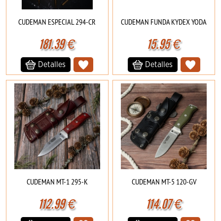
CUDEMAN ESPECIAL 294-CR
CUDEMAN FUNDA KYDEX YODA
181.39
€
15.95
€
Detalles
Detalles
CUDEMAN MT-1 295-K
CUDEMAN MT-5 120-GV
112.99
€
114.07
€