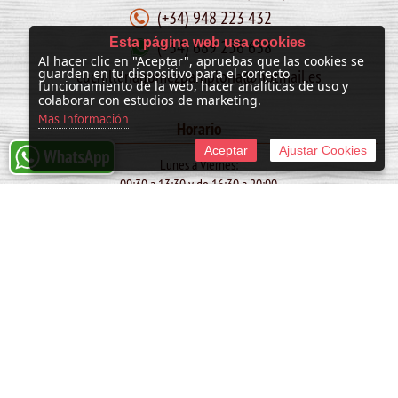
(+34) 948 223 432
Esta página web usa cookies
(+34) 689 256 638
Al hacer clic en "Aceptar", apruebas que las cookies se
cuchilleriagomezpamplona@hotmail.es
guarden en tu dispositivo para el correcto
funcionamiento de la web, hacer analíticas de uso y
colaborar con estudios de marketing.
Más Información
Horario
Aceptar
Ajustar Cookies
Lunes a Viernes:
09:30 a 13:30 y de 16:30 a 20:00
Sábado:
10:00 a 13:30
SAN FERMIN: de 09:30 a 13:30
© 2011 -
2026 Cuchillería Gómez
Tienda online creada por http://www.urbecom.com