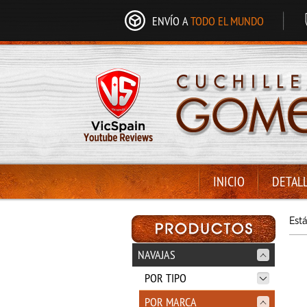
ENVÍO A
TODO EL MUNDO
INICIO
DETAL
Est
NAVAJAS
POR TIPO
POR MARCA