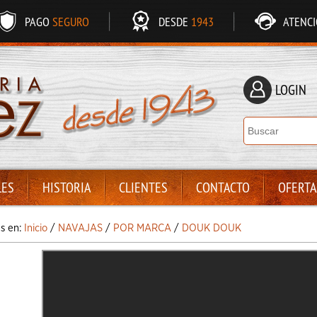
PAGO
SEGURO
DESDE
1943
ATENC
LOGIN
LES
HISTORIA
CLIENTES
CONTACTO
OFERTA
ás en:
Inicio
/
NAVAJAS
/
POR MARCA
/
DOUK DOUK