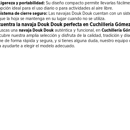
Ligereza y portabilidad:
Su diseño compacto permite llevarlas fácilment
opción ideal para el uso diario o para actividades al aire libre.
Sistema de cierre seguro:
Las navajas Douk Douk cuentan con un sist
que la hoja se mantenga en su lugar cuando no se utiliza.
uentra la navaja Douk Douk perfecta en Cuchillería Góme
buscas una
navaja Douk Douk
auténtica y funcional, en
Cuchillería G
cubre nuestra amplia selección y disfruta de la calidad, tradición y 
ne de forma rápida y segura, y si tienes alguna duda, nuestro equipo d
a ayudarte a elegir el modelo adecuado.