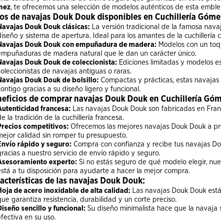
mez
, te ofrecemos una selección de modelos auténticos de esta embl
os de navajas Douk Douk disponibles en Cuchillería Góme
Navajas Douk Douk clásicas:
La versión tradicional de la famosa nava
diseño y sistema de apertura. Ideal para los amantes de la cuchillería c
Navajas Douk Douk con empuñadura de madera:
Modelos con un toqu
empuñaduras de madera natural que le dan un carácter único.
Navajas Douk Douk de coleccionista:
Ediciones limitadas y modelos es
coleccionistas de navajas antiguas o raras.
Navajas Douk Douk de bolsillo:
Compactas y prácticas, estas navajas 
contigo gracias a su diseño ligero y funcional.
eficios de comprar navajas Douk Douk en Cuchillería Góm
Autenticidad francesa:
Las navajas Douk Douk son fabricadas en Franc
e la tradición de la cuchillería francesa.
Precios competitivos:
Ofrecemos las mejores navajas Douk Douk a pr
mejor calidad sin romper tu presupuesto.
Envío rápido y seguro:
Compra con confianza y recibe tus navajas D
gracias a nuestro servicio de envío rápido y seguro.
Asesoramiento experto:
Si no estás seguro de qué modelo elegir, nue
está a tu disposición para ayudarte a hacer la mejor compra.
acterísticas de las navajas Douk Douk:
Hoja de acero inoxidable de alta calidad:
Las navajas Douk Douk están
que garantiza resistencia, durabilidad y un corte preciso.
Diseño sencillo y funcional:
Su diseño minimalista hace que la navaja
efectiva en su uso.