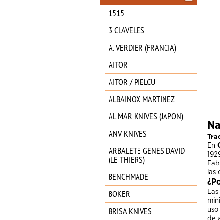
1515
3 CLAVELES
A. VERDIER (FRANCIA)
AITOR
AITOR / PIELCU
ALBAINOX MARTINEZ
AL MAR KNIVES (JAPON)
Na
ANV KNIVES
Tra
En
ARBALETE GENES DAVID
1929
(LE THIERS)
Fab
las 
BENCHMADE
¿Po
BOKER
Las
min
BRISA KNIVES
uso 
de a