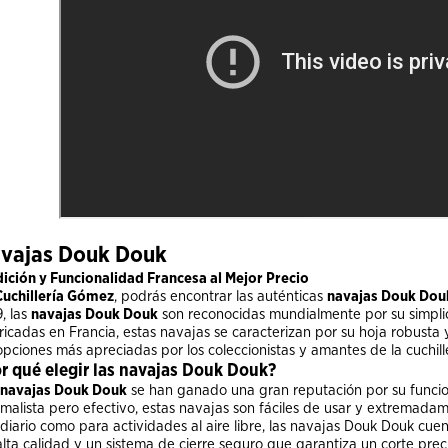
vajas Douk Douk
dición y Funcionalidad Francesa al Mejor Precio
Cuchillería Gómez
, podrás encontrar las auténticas
navajas Douk Dou
, las
navajas Douk Douk
son reconocidas mundialmente por su simplici
ricadas en Francia, estas navajas se caracterizan por su hoja robust
opciones más apreciadas por los coleccionistas y amantes de la cuchille
r qué elegir las navajas Douk Douk?
navajas Douk Douk
se han ganado una gran reputación por su funcion
imalista pero efectivo, estas navajas son fáciles de usar y extremada
diario como para actividades al aire libre, las navajas Douk Douk cue
lta calidad y un sistema de cierre seguro que garantiza un corte prec