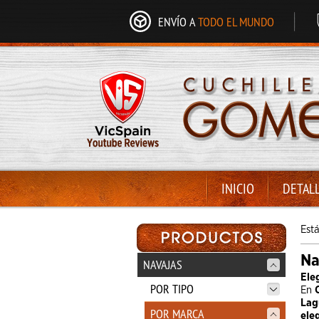
ENVÍO A
TODO EL MUNDO
INICIO
DETAL
Est
Na
NAVAJAS
Ele
POR TIPO
En
Lag
POR MARCA
ele