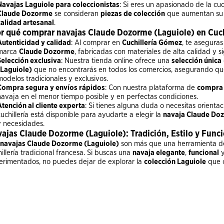
Navajas Laguiole para coleccionistas
: Si eres un apasionado de la cuc
Claude Dozorme
se consideran
piezas de colección
que aumentan su v
calidad artesanal
.
r qué comprar navajas Claude Dozorme (Laguiole) en Cuc
Autenticidad y calidad
: Al comprar en
Cuchillería Gómez
, te aseguras
marca
Claude Dozorme
, fabricadas con materiales de alta calidad y s
Selección exclusiva
: Nuestra tienda online ofrece una
selección única
(Laguiole)
que no encontrarás en todos los comercios, asegurando qu
modelos tradicionales y exclusivos.
Compra segura y envíos rápidos
: Con nuestra plataforma de
compra
navaja en el menor tiempo posible y en perfectas condiciones.
Atención al cliente experta
: Si tienes alguna duda o necesitas orienta
cuchillería está disponible para ayudarte a elegir la
navaja Claude Do
y necesidades.
ajas Claude Dozorme (Laguiole): Tradición, Estilo y Func
navajas Claude Dozorme (Laguiole)
son más que una herramienta de 
illería tradicional francesa. Si buscas una
navaja elegante
,
funcional
erimentados, no puedes dejar de explorar la
colección Laguiole
que 