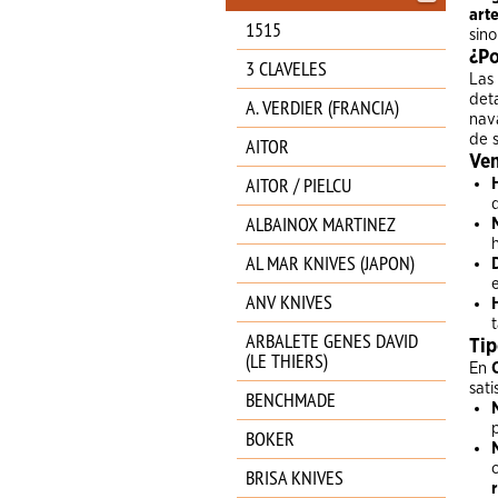
art
1515
sin
¿Po
3 CLAVELES
Las
deta
A. VERDIER (FRANCIA)
nava
de s
AITOR
Ven
AITOR / PIELCU
ALBAINOX MARTINEZ
AL MAR KNIVES (JAPON)
ANV KNIVES
ARBALETE GENES DAVID
Tip
(LE THIERS)
En
sati
BENCHMADE
BOKER
BRISA KNIVES