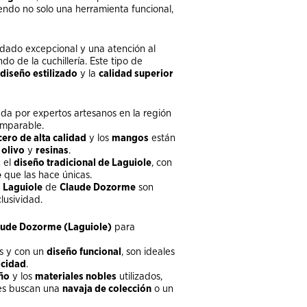
iendo no solo una herramienta funcional,
dado excepcional y una atención al
o de la cuchillería. Este tipo de
diseño estilizado
y la
calidad superior
da por expertos artesanos en la región
omparable.
cero de alta calidad
y los
mangos
están
olivo
y
resinas
.
 el
diseño tradicional de Laguiole
, con
e
que las hace únicas.
 Laguiole
de
Claude Dozorme
son
lusividad.
aude Dozorme (Laguiole)
para
as y con un
diseño funcional
, son ideales
icidad
.
eño
y los
materiales nobles
utilizados,
nes buscan una
navaja de colección
o un