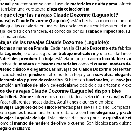
esanal
y su compromiso con el uso de
materiales de alta gama
, ofrec
o también una verdadera
pieza de coleccionista
.
r qué elegir las navajas Claude Dozorme (Laguiole)?
navajas Claude Dozorme (Laguiole)
están hechas a mano con un cui
lle que las convierte en una de las opciones más codiciadas en el mund
ja, de tradición francesa, es conocida por su
acabado impecable
, su
us materiales.
tajas de las navajas Claude Dozorme (Laguiole):
Hechas a mano en Francia
: Cada navaja
Claude Dozorme
está fabrica
de
Laguiole
, lo que asegura un
trabajo meticuloso
y una calidad inc
Materiales premium
: La
hoja
está elaborada en
acero inoxidable
o
a
hechos de
madera
de
buenos materiales
como el
cuerno
,
madera de 
Diseño clásico y elegante
: Las navajas de
Claude Dozorme
presentan
el característico
pincho
en el lomo de la hoja y una
curvatura elegant
Herramienta y pieza de colección
: Si bien son
funcionales
, las
navajas
también
artículos de lujo
y
coleccionismo
debido a su artesanía y exc
os de navajas Claude Dozorme (Laguiole) disponibles
Cuchillería Gómez
, ofrecemos una cuidadosa selección de
navajas Cl
sfacer diferentes necesidades. Aquí tienes algunos ejemplos:
Navajas Laguiole de bolsillo
: Perfectas para llevar a diario. Compact
para quienes buscan una herramienta que combine
elegancia
y
pract
Navajas Laguiole de lujo
: Estas piezas destacan por su
exquisito dis
como el
mango de madera de olivo
o
cuerno
. Son ideales para quie
regalo exclusivo
.