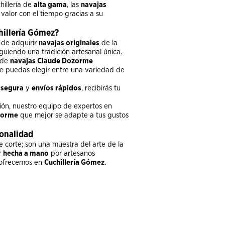
hillería de
alta gama
, las
navajas
alor con el tiempo gracias a su
hillería Gómez?
 de adquirir
navajas originales
de la
iguiendo una tradición artesanal única.
de
navajas Claude Dozorme
e puedas elegir entre una variedad de
 segura
y
envíos rápidos
, recibirás tu
ción, nuestro equipo de expertos en
zorme
que mejor se adapte a tus gustos
ionalidad
corte; son una muestra del arte de la
y
hecha a mano
por artesanos
ofrecemos en
Cuchillería Gómez
.