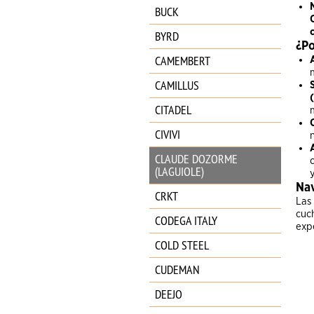
BUCK
BYRD
¿Po
CAMEMBERT
CAMILLUS
CITADEL
CIVIVI
CLAUDE DOZORME
(LAGUIOLE)
Nav
CRKT
Las
cuch
CODEGA ITALY
exp
COLD STEEL
CUDEMAN
DEEJO