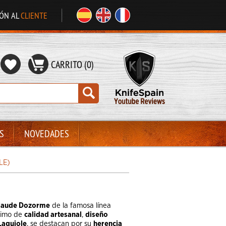
IÓN AL
CLIENTE
CARRITO (0)
S
NOVEDADES
LE)
Claude Dozorme
de la famosa línea
nimo de
calidad artesanal
,
diseño
Laguiole
, se destacan por su
herencia