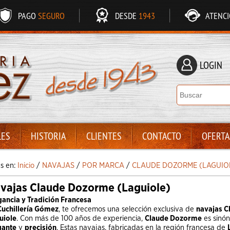
PAGO
SEGURO
DESDE
1943
ATENC
LOGIN
LES
HISTORIA
CLIENTES
CONTACTO
OFERTA
ás en:
Inicio
/
NAVAJAS
/
POR MARCA
/
CLAUDE DOZORME (LAGUIO
vajas Claude Dozorme (Laguiole)
gancia y Tradición Francesa
Cuchillería Gómez
, te ofrecemos una selección exclusiva de
navajas 
uiole
. Con más de 100 años de experiencia,
Claude Dozorme
es sinó
gante
y
precisión
. Estas navajas, fabricadas en la región francesa de