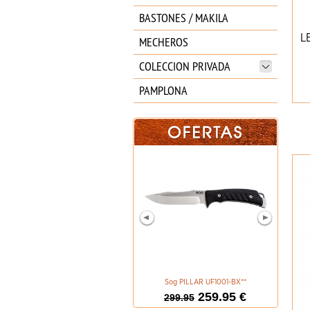
BASTONES / MAKILA
L
MECHEROS
COLECCION PRIVADA
PAMPLONA
Sog PILLAR UF1001-BX**
BOKER M
259.95 €
299.95