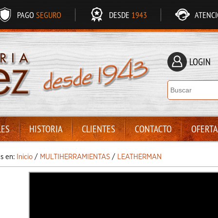
PAGO
SEGURO
DESDE
1943
ATENC
LOGIN
LES
HISTORIA
CLIENTES
CONTACTO
OFERTA
ás en:
Inicio
/
MULTIHERRAMIENTAS
/
LEATHERMAN