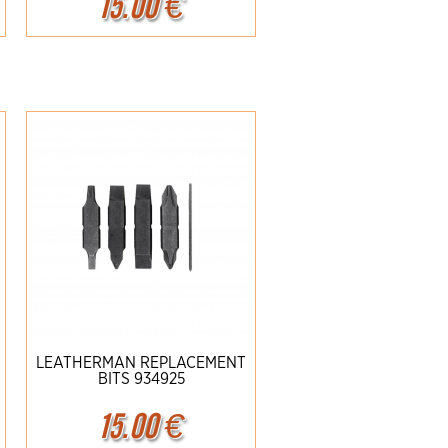
15.00
€
Ampliar
Detalles
LEATHERMAN REPLACEMENT
BITS 934925
15.00
€
Ampliar
Detalles