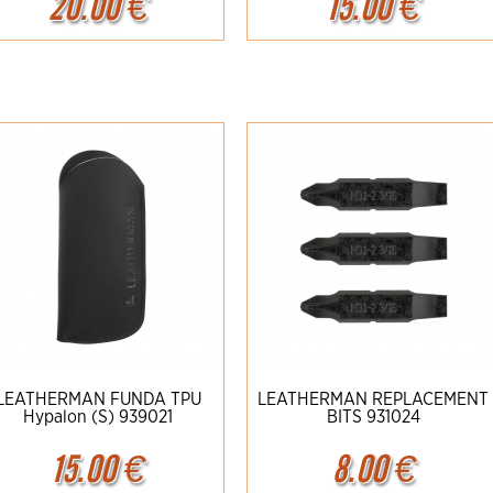
20.00
€
15.00
€
Ampliar
Detalles
Ampliar
Detalles
LEATHERMAN FUNDA TPU
LEATHERMAN REPLACEMENT
Hypalon (S) 939021
BITS 931024
15.00
€
8.00
€
Ampliar
Detalles
Ampliar
Detalles