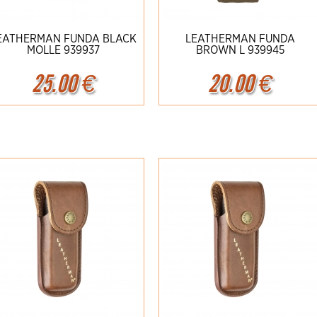
EATHERMAN FUNDA BLACK
LEATHERMAN FUNDA
MOLLE 939937
BROWN L 939945
25.00
€
20.00
€
Ampliar
Detalles
Ampliar
Detalles
ach-1 Damasco 1969 111102DAM**
Spyderco P'kal C103GP**
FOX VULPIS
FX-V
449.00 €
314.95 €
499.00
349.95
49