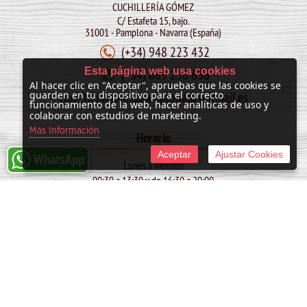
CUCHILLERÍA GÓMEZ
C/ Estafeta 15, bajo.
31001 - Pamplona - Navarra (España)
(+34) 948 223 432
Esta página web usa cookies
(+34) 689 256 638
Al hacer clic en "Aceptar", apruebas que las cookies se
cuchilleriagomezpamplona@hotmail.es
guarden en tu dispositivo para el correcto
funcionamiento de la web, hacer analíticas de uso y
colaborar con estudios de marketing.
Más Información
Horario
Aceptar
Ajustar Cookies
Lunes a Viernes:
09:30 a 13:30 y de 16:30 a 20:00
Sábado:
10:00 a 13:30
SAN FERMIN: de 09:30 a 13:30
© 2011 -
2026 Cuchillería Gómez