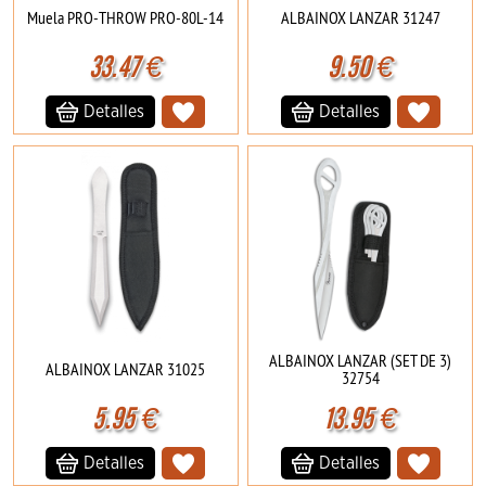
Muela PRO-THROW PRO-80L-14
ALBAINOX LANZAR 31247
33.47
€
9.50
€
Detalles
Detalles
ALBAINOX LANZAR (SET DE 3)
ALBAINOX LANZAR 31025
32754
5.95
€
13.95
€
Detalles
Detalles