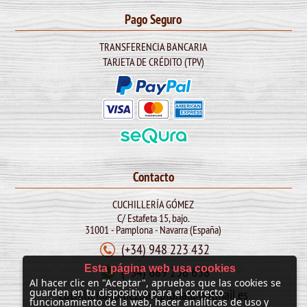
Pago Seguro
TRANSFERENCIA BANCARIA
TARJETA DE CRÉDITO (TPV)
Contacto
CUCHILLERÍA GÓMEZ
C/ Estafeta 15, bajo.
31001 - Pamplona - Navarra (España)
(+34) 948 223 432
Esta página web usa cookies
(+34) 689 256 638
Al hacer clic en "Aceptar", apruebas que las cookies se
cuchilleriagomezpamplona@hotmail.es
guarden en tu dispositivo para el correcto
funcionamiento de la web, hacer analíticas de uso y