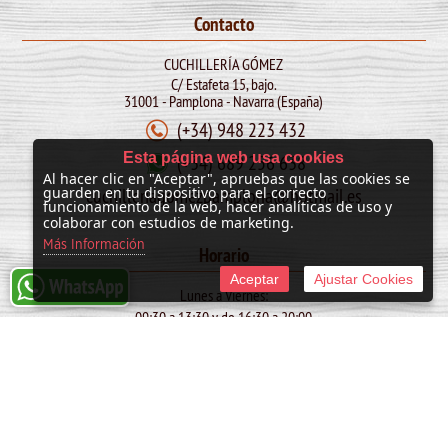
Contacto
CUCHILLERÍA GÓMEZ
C/ Estafeta 15, bajo.
31001 - Pamplona - Navarra (España)
(+34) 948 223 432
Esta página web usa cookies
(+34) 689 256 638
Al hacer clic en "Aceptar", apruebas que las cookies se
cuchilleriagomezpamplona@hotmail.es
guarden en tu dispositivo para el correcto
funcionamiento de la web, hacer analíticas de uso y
colaborar con estudios de marketing.
Más Información
Horario
Aceptar
Ajustar Cookies
Lunes a Viernes:
09:30 a 13:30 y de 16:30 a 20:00
Sábado:
10:00 a 13:30
SAN FERMIN: de 09:30 a 13:30