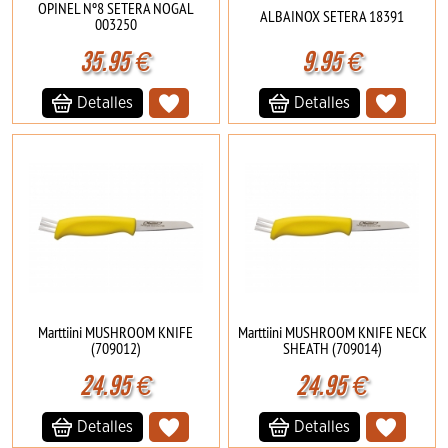
OPINEL Nº8 SETERA NOGAL
ALBAINOX SETERA 18391
003250
35.95
€
9.95
€
Detalles
Detalles
Marttiini MUSHROOM KNIFE
Marttiini MUSHROOM KNIFE NECK
(709012)
SHEATH (709014)
24.95
€
24.95
€
Detalles
Detalles