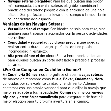
Navajas seteras plegables:
Para los que buscan una opción
más compacta, las navajas seteras plegables combinan la
practicidad del diseño plegable con la eficiencia de una hoja
afilada. Son perfectas para llevar en el campo o la mochila sin
ocupar demasiado espacio.
Ventajas de las Navajas Seteras:
Versatilidad en el campo:
Son ideales no solo para caza, sino
también para trabajos relacionados con la pesca o actividades
al aire libre.
Comodidad y seguridad:
Su diseño asegura que puedas
realizar cortes durante largos períodos de tiempo sin
incomodidad ni esfuerzo.
Alta precisión en el despiece:
Son la herramienta adecuada
para quienes buscan un corte detallado y preciso al procesar
la carne.
¿Por Qué Comprar en Cuchillería Gómez?
En
Cuchillería Gómez
, nos enorgullece ofrecer
navajas seteras
de marcas de renombre como
Muela
,
Böker
,
Cudeman
y
Mora
,
conocidas por su excelente calidad y rendimiento. Además,
contamos con una amplia variedad para que elijas la navaja que
mejor se adapte a tus necesidades.
Compra online
con
envíos
rápidos
y
atención personalizada
para asegurarte de hacer la
mejor elección para tu próxima aventura en el campo.