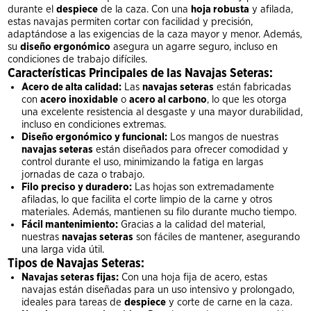
durante el
despiece
de la caza. Con una
hoja robusta
y afilada,
estas navajas permiten cortar con facilidad y precisión,
adaptándose a las exigencias de la caza mayor y menor. Además,
su
diseño ergonómico
asegura un agarre seguro, incluso en
condiciones de trabajo difíciles.
Características Principales de las Navajas Seteras:
Acero de alta calidad:
Las
navajas seteras
están fabricadas
con
acero inoxidable
o
acero al carbono
, lo que les otorga
una excelente resistencia al desgaste y una mayor durabilidad,
incluso en condiciones extremas.
Diseño ergonómico y funcional:
Los mangos de nuestras
navajas seteras
están diseñados para ofrecer comodidad y
control durante el uso, minimizando la fatiga en largas
jornadas de caza o trabajo.
Filo preciso y duradero:
Las hojas son extremadamente
afiladas, lo que facilita el corte limpio de la carne y otros
materiales. Además, mantienen su filo durante mucho tiempo.
Fácil mantenimiento:
Gracias a la calidad del material,
nuestras
navajas seteras
son fáciles de mantener, asegurando
una larga vida útil.
Tipos de Navajas Seteras:
Navajas seteras fijas:
Con una hoja fija de acero, estas
navajas están diseñadas para un uso intensivo y prolongado,
ideales para tareas de
despiece
y corte de carne en la caza.