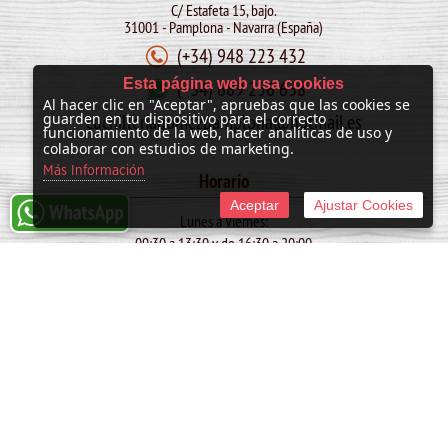
C/ Estafeta 15, bajo.
31001 - Pamplona - Navarra (España)
(+34) 948 223 432
Esta página web usa cookies
(+34) 689 256 638
Al hacer clic en "Aceptar", apruebas que las cookies se
cuchilleriagomezpamplona@hotmail.es
guarden en tu dispositivo para el correcto
funcionamiento de la web, hacer analíticas de uso y
colaborar con estudios de marketing.
Más Información
Horario
Aceptar
Ajustar Cookies
Lunes a Viernes:
09:30 a 13:30 y de 16:30 a 20:00
Sábado:
10:00 a 13:30
SAN FERMIN: de 09:30 a 13:30
© 2011 -
2026 Cuchillería Gómez
Tienda online creada por http://www.urbecom.com