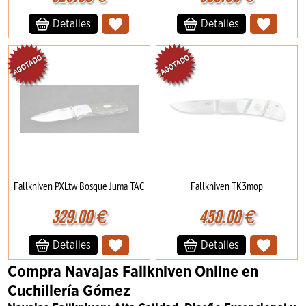
Detalles
Detalles
Fallkniven PXLtw Bosque Juma TAC
Fallkniven TK3mop
329.00
€
450.00
€
Detalles
Detalles
Compra Navajas Fallkniven Online en
Cuchillería Gómez