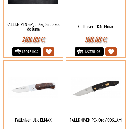
FALLKNIVEN GPgd Dragón dorado
Fallkniven TK4c Elmax
de Juma
269.00
€
160.00
€
Detalles
Detalles
Fallkniven U1ic ELMAX
FALLKNIVEN PCx Oro / COS.LAM