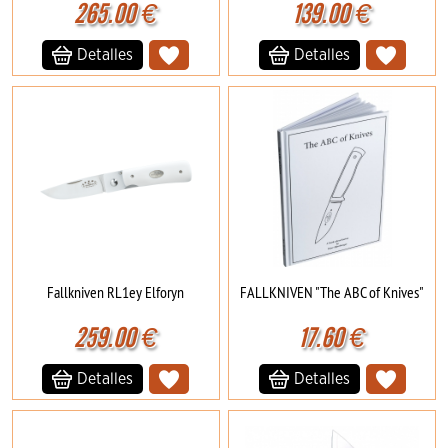
265.00
€
139.00
€
Detalles
Detalles
Fallkniven RL1ey Elforyn
FALLKNIVEN "The ABC of Knives"
259.00
€
17.60
€
Detalles
Detalles