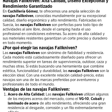
Navajas Fallkniven: Alta Calidad, Diseño Excepcional y
Rendimiento Garantizado
En
Cuchillería Gómez
, te ofrecemos una amplia selección de
navajas Fallkniven
, conocidas mundialmente por su excepcional
calidad, diseño ergonómico y alto rendimiento. Fabricadas en
Suecia, las
navajas Fallkniven
son perfectas para todo tipo de
actividades al aire libre, desde el camping hasta el uso
profesional en condiciones extremas. Su acero de alta calidad y
sus materiales resistentes garantizan un corte preciso y duradero
en todo momento.
¿Por qué elegir las navajas Fallkniven?
Las
navajas Fallkniven
son sinónimo de fiabilidad y resistencia.
Cada modelo está cuidadosamente diseñado para ofrecer un
rendimiento superior en tareas de supervivencia, outdoor, caza y
muchas otras. Si estás buscando una herramienta que combine
estética, funcionalidad y durabilidad, las
navajas Fallkniven
son la
elección ideal. Con una excelente relación calidad-precio, estas
navajas son una de las marcas preferidas por aventureros y
profesionales de todo el mundo.
Ventajas de las navajas Fallkniven:
Acero de Alta Calidad:
Las
navajas Fallkniven
utilizan algunos
de los mejores aceros del mercado, como el
VG-10
,
Cobalt
y
laminado de acero
de alto rendimiento, ofreciendo una gran
resistencia al desgaste, corrosión y un filo extremadamente