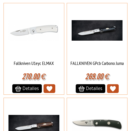
Fallkniven U1eyc ELMAX
FALLKNIVEN GPcb Carbono Juma
270.00
€
269.00
€
Detalles
Detalles