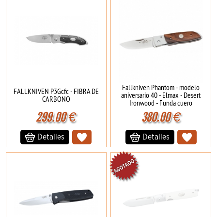
Fallkniven Phantom - modelo
FALLKNIVEN P3Gcfc - FIBRA DE
aniversario 40 - Elmax - Desert
CARBONO
Ironwood - Funda cuero
299.00
€
380.00
€
Detalles
Detalles