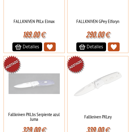
FALLKNIVEN PXLx Elmax
FALLKNIVEN GPey Elforyn
189.00
€
290.00
€
Detalles
Detalles
Fallkniven PXLbs Serpiente azul
Fallkniven PXLey
Juma
329.00
€
339.00
€