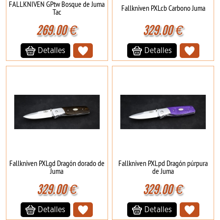
FALLKNIVEN GPtw Bosque de Juma
Fallkniven PXLcb Carbono Juma
Tac
269.00
€
329.00
€
Detalles
Detalles
Fallkniven PXLgd Dragón dorado de
Fallkniven PXLpd Dragón púrpura
Juma
de Juma
329.00
€
329.00
€
Detalles
Detalles