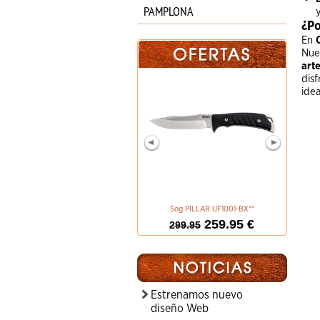
PAMPLONA
¿Po
En
Nue
art
dis
idea
Sog PILLAR UF1001-BX**
BOKER M
259.95 €
299.95
Estrenamos nuevo
diseño Web