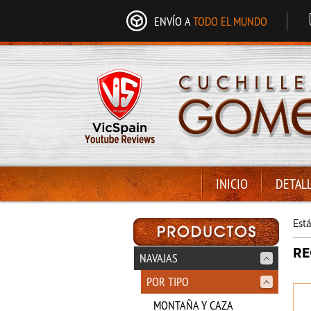
ENVÍO A
TODO EL MUNDO
INICIO
DETAL
Est
RE
NAVAJAS
POR TIPO
MONTAÑA Y CAZA