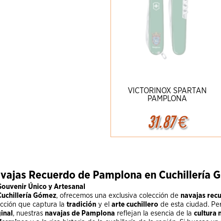
VICTORINOX SPARTAN
PAMPLONA
31.87
€
Ampliar
Detalles
vajas Recuerdo de Pamplona en Cuchillería
Souvenir Único y Artesanal
Cuchillería Gómez
, ofrecemos una exclusiva colección de
navajas rec
ección que captura la
tradición
y el
arte cuchillero
de esta ciudad. Pe
inal
, nuestras
navajas de Pamplona
reflejan la esencia de la
cultura 