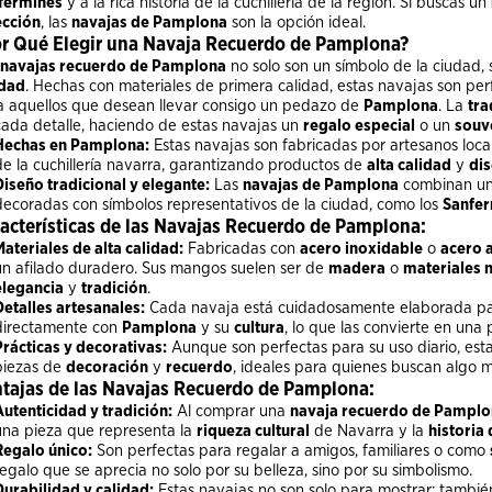
fermines
y a la rica historia de la cuchillería de la región. Si buscas un
ección
, las
navajas de Pamplona
son la opción ideal.
r Qué Elegir una Navaja Recuerdo de Pamplona?
navajas recuerdo de Pamplona
no solo son un símbolo de la ciudad,
idad
. Hechas con materiales de primera calidad, estas navajas son pe
a aquellos que desean llevar consigo un pedazo de
Pamplona
. La
tra
cada detalle, haciendo de estas navajas un
regalo especial
o un
souve
Hechas en Pamplona:
Estas navajas son fabricadas por artesanos local
de la cuchillería navarra, garantizando productos de
alta calidad
y
dis
Diseño tradicional y elegante:
Las
navajas de Pamplona
combinan un
decoradas con símbolos representativos de la ciudad, como los
Sanfe
acterísticas de las Navajas Recuerdo de Pamplona:
Materiales de alta calidad:
Fabricadas con
acero inoxidable
o
acero 
un afilado duradero. Sus mangos suelen ser de
madera
o
materiales 
elegancia
y
tradición
.
Detalles artesanales:
Cada navaja está cuidadosamente elaborada para
directamente con
Pamplona
y su
cultura
, lo que las convierte en una 
Prácticas y decorativas:
Aunque son perfectas para su uso diario, est
piezas de
decoración
y
recuerdo
, ideales para quienes buscan algo m
tajas de las Navajas Recuerdo de Pamplona:
Autenticidad y tradición:
Al comprar una
navaja recuerdo de Pampl
una pieza que representa la
riqueza cultural
de Navarra y la
historia 
Regalo único:
Son perfectas para regalar a amigos, familiares o como
regalo que se aprecia no solo por su belleza, sino por su simbolismo.
Durabilidad y calidad:
Estas navajas no son solo para mostrar; tambié