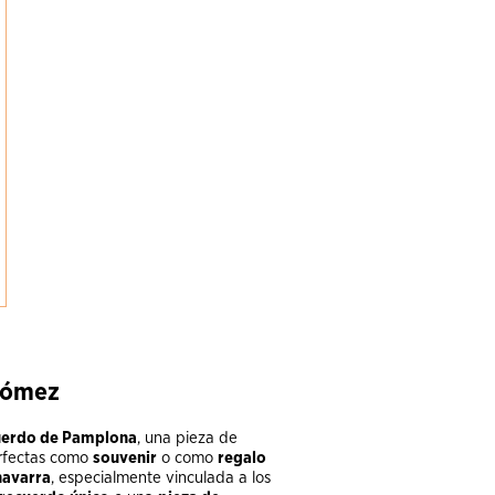
 Gómez
uerdo de Pamplona
, una pieza de
rfectas como
souvenir
o como
regalo
navarra
, especialmente vinculada a los