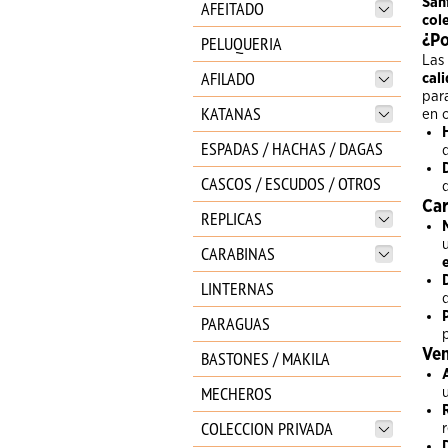
San
AFEITADO
col
PELUQUERIA
¿Po
Las
AFILADO
cal
par
KATANAS
en 
ESPADAS / HACHAS / DAGAS
CASCOS / ESCUDOS / OTROS
Car
REPLICAS
CARABINAS
LINTERNAS
PARAGUAS
Ven
BASTONES / MAKILA
MECHEROS
COLECCION PRIVADA