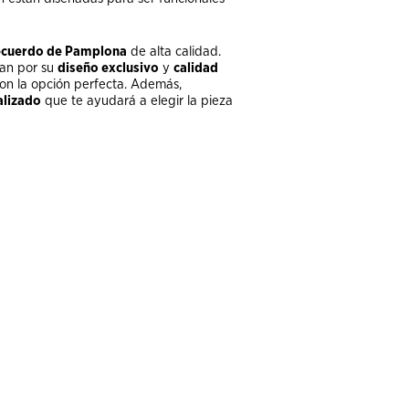
ecuerdo de Pamplona
de alta calidad.
zan por su
diseño exclusivo
y
calidad
son la opción perfecta. Además,
alizado
que te ayudará a elegir la pieza
 GRENADE PATTERN TOOLS
Benchmade OSBORNE 940BK-03**
Benchmade Osborne
PGPW-130-F3 R**
0
314.95 €
349.95
42.95 €
2
.95
309.95