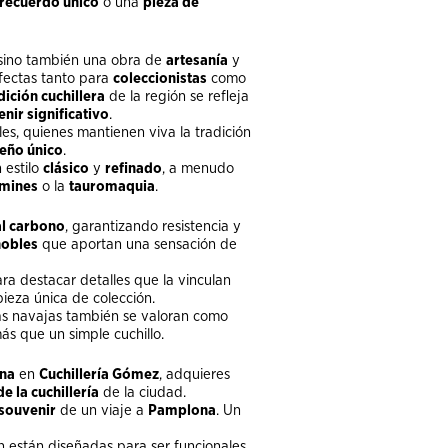
recuerdo único
o una
pieza de
 sino también una obra de
artesanía
y
rfectas tanto para
coleccionistas
como
dición cuchillera
de la región se refleja
nir significativo
.
es, quienes mantienen viva la tradición
eño único
.
 estilo
clásico
y
refinado
, a menudo
rmines
o la
tauromaquia
.
al carbono
, garantizando resistencia y
nobles
que aportan una sensación de
 destacar detalles que la vinculan
pieza única de colección.
as navajas también se valoran como
ás que un simple cuchillo.
ona
en
Cuchillería Gómez
, adquieres
de la cuchillería
de la ciudad.
souvenir
de un viaje a
Pamplona
. Un
n están diseñadas para ser funcionales