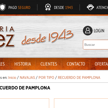
PAGO
SEGURO
DESDE
1943
ATENC
LOGIN
LES
HISTORIA
CLIENTES
CONTACTO
OFERTA
ás en:
Inicio
/
NAVAJAS
/
POR TIPO
/
RECUERDO DE PAMPLONA
CUERDO DE PAMPLONA