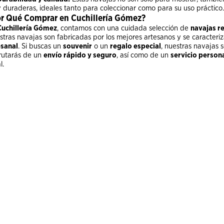
y duraderas, ideales tanto para coleccionar como para su uso práctico.
r Qué Comprar en Cuchillería Gómez?
Cuchillería Gómez
, contamos con una cuidada selección de
navajas r
stras navajas son fabricadas por los mejores artesanos y se caracteri
esanal
. Si buscas un
souvenir
o un
regalo especial
, nuestras navajas 
frutarás de un
envío rápido y seguro
, así como de un
servicio person
l.
ach-1 Damasco 1969 111102DAM**
Spyderco P'kal C103GP**
FOX VULPIS
FX-V
449.00 €
314.95 €
499.00
349.95
49