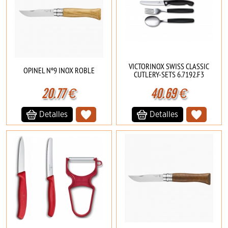
VICTORINOX SWISS CLASSIC
OPINEL Nº9 INOX ROBLE
CUTLERY-SETS 6.7192.F3
20.77
€
40.69
€
Detalles
Detalles