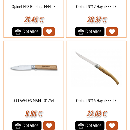
Opinel Nº8 Bubinga EFFILE
Opinel Nº12 Haya EFFILE
21.45
€
20.37
€
Detalles
Detalles
3 CLAVELES MAM - 01754
Opinel Nº15 Haya EFFILE
9.95
€
22.03
€
Detalles
Detalles