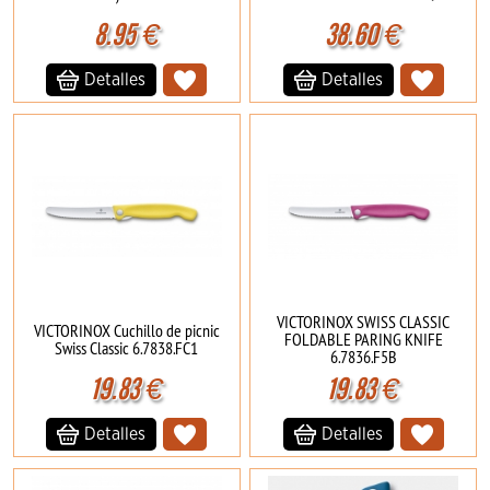
8.95
€
38.60
€
Detalles
Detalles
VICTORINOX SWISS CLASSIC
VICTORINOX Cuchillo de picnic
FOLDABLE PARING KNIFE
Swiss Classic 6.7838.FC1
6.7836.F5B
19.83
€
19.83
€
Detalles
Detalles