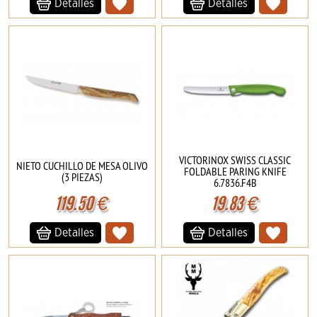
Detalles
Detalles
VICTORINOX SWISS CLASSIC
NIETO CUCHILLO DE MESA OLIVO
FOLDABLE PARING KNIFE
(3 PIEZAS)
6.7836.F4B
119.50
€
19.83
€
Detalles
Detalles