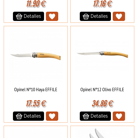
11.90
€
17.16
€
Detalles
Detalles
Opinel Nº10 Haya EFFILE
Opinel Nº12 Olivo EFFILE
17.55
€
34.86
€
Detalles
Detalles