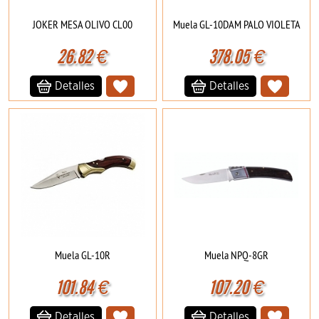
JOKER MESA OLIVO CL00
Muela GL-10DAM PALO VIOLETA
26.82
€
378.05
€
Detalles
Detalles
Muela GL-10R
Muela NPQ-8GR
101.84
€
107.20
€
Detalles
Detalles