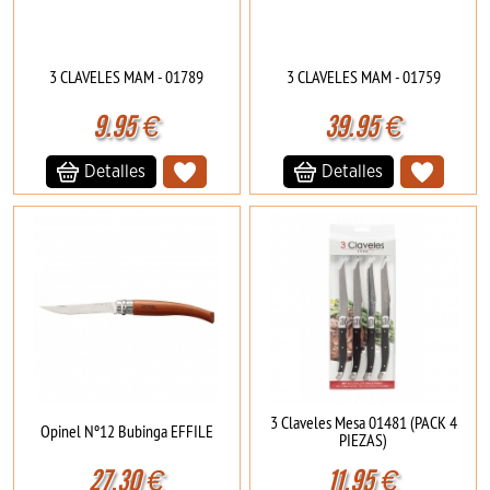
3 CLAVELES MAM - 01789
3 CLAVELES MAM - 01759
9.95
€
39.95
€
Detalles
Detalles
3 Claveles Mesa 01481 (PACK 4
Opinel Nº12 Bubinga EFFILE
PIEZAS)
27.30
€
11.95
€