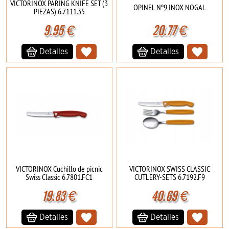
VICTORINOX PARING KNIFE SET (3
OPINEL Nº9 INOX NOGAL
PIEZAS) 6.7111.35
9.95
€
20.77
€
Detalles
Detalles
VICTORINOX Cuchillo de picnic
VICTORINOX SWISS CLASSIC
Swiss Classic 6.7801.FC1
CUTLERY-SETS 6.7192.F9
19.83
€
40.69
€
Detalles
Detalles