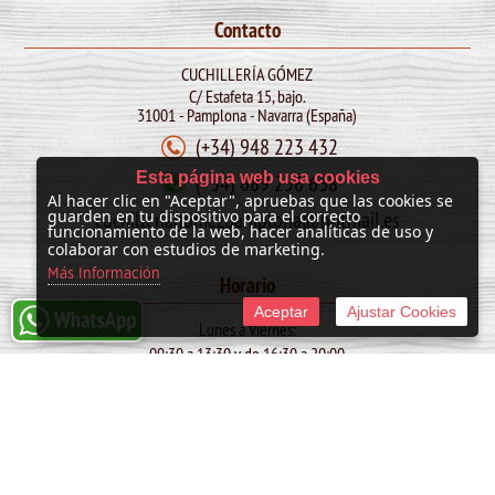
Contacto
CUCHILLERÍA GÓMEZ
C/ Estafeta 15, bajo.
31001 - Pamplona - Navarra (España)
(+34) 948 223 432
Esta página web usa cookies
(+34) 689 256 638
Al hacer clic en "Aceptar", apruebas que las cookies se
cuchilleriagomezpamplona@hotmail.es
guarden en tu dispositivo para el correcto
funcionamiento de la web, hacer analíticas de uso y
colaborar con estudios de marketing.
Más Información
Horario
Aceptar
Ajustar Cookies
Lunes a Viernes:
09:30 a 13:30 y de 16:30 a 20:00
Sábado:
10:00 a 13:30
SAN FERMIN: de 09:30 a 13:30