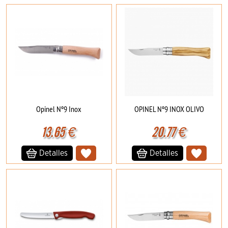
Opinel Nº9 Inox
OPINEL Nº9 INOX OLIVO
13.65
€
20.77
€
Detalles
Detalles