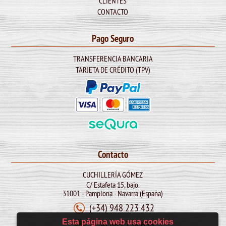
CLIENTES
CONTACTO
Pago Seguro
TRANSFERENCIA BANCARIA
TARJETA DE CRÉDITO (TPV)
Contacto
CUCHILLERÍA GÓMEZ
C/ Estafeta 15, bajo.
31001 - Pamplona - Navarra (España)
(+34) 948 223 432
Esta página web usa cookies
(+34) 689 256 638