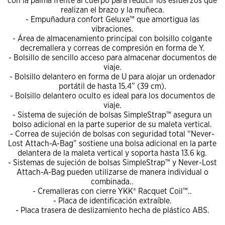
con la palma frente al cuerpo para reducir los esfuerzos que
realizan el brazo y la muñeca.
- Empuñadura confort Geluxe™ que amortigua las
vibraciones.
- Área de almacenamiento principal con bolsillo colgante
decremallera y correas de compresión en forma de Y.
- Bolsillo de sencillo acceso para almacenar documentos de
viaje.
- Bolsillo delantero en forma de U para alojar un ordenador
portátil de hasta 15.4” (39 cm).
- Bolsillo delantero oculto es ideal para los documentos de
viaje.
- Sistema de sujeción de bolsas SimpleStrap™ asegura un
bolso adicional en la parte superior de su maleta vertical.
- Correa de sujeción de bolsas con seguridad total “Never-
Lost Attach-A-Bag” sostiene una bolsa adicional en la parte
delantera de la maleta vertical y soporta hasta 13.6 kg.
- Sistemas de sujeción de bolsas SimpleStrap™ y Never-Lost
Attach-A-Bag pueden utilizarse de manera individual o
combinada..
- Cremalleras con cierre YKK® Racquet Coil™..
- Placa de identificación extraíble.
- Placa trasera de deslizamiento hecha de plástico ABS.