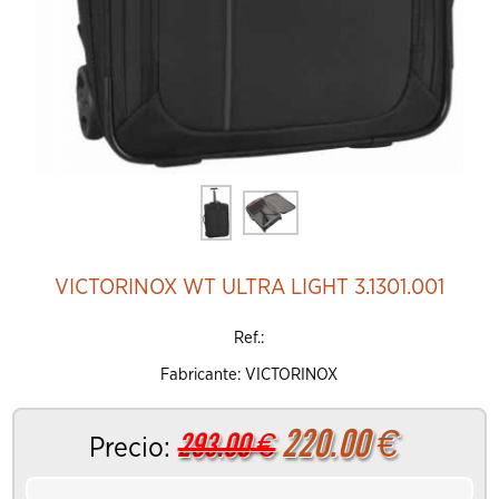
VICTORINOX WT ULTRA LIGHT 3.1301.001
Ref.:
Fabricante: VICTORINOX
220.00
€
293.00
€
Precio: