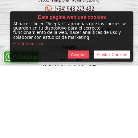
(+34) 948 223 432
Esta página web usa cookies
(+34) 689 256 638
Al hacer clic en "Aceptar", apruebas que las cookies se
cuchilleriagomezpamplona@hotmail.es
guarden en tu dispositivo para el correcto
funcionamiento de la web, hacer analíticas de uso y
colaborar con estudios de marketing.
Más Información
Horario
Aceptar
Ajustar Cookies
Lunes a Viernes:
09:30 a 13:30 y de 16:30 a 20:00
Sábado:
10:00 a 13:30
SAN FERMIN: de 09:30 a 13:30
© 2011 -
2026 Cuchillería Gómez
Tienda online creada por http://www.urbecom.com