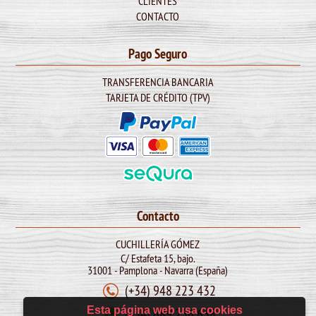
CLIENTES
CONTACTO
Pago Seguro
TRANSFERENCIA BANCARIA
TARJETA DE CRÉDITO (TPV)
Contacto
CUCHILLERÍA GÓMEZ
C/ Estafeta 15, bajo.
31001 - Pamplona - Navarra (España)
(+34) 948 223 432
Esta página web usa cookies
(+34) 689 256 638