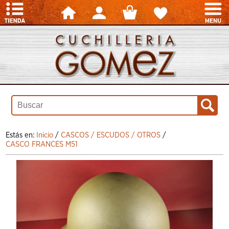
Estás en:
Inicio
/
CASCOS / ESCUDOS / OTROS
/
CASCO FRANCES M51