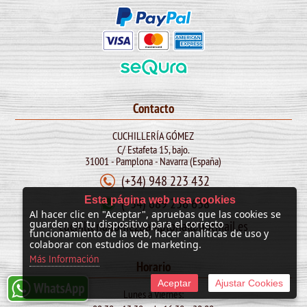
Contacto
CUCHILLERÍA GÓMEZ
C/ Estafeta 15, bajo.
31001 - Pamplona - Navarra (España)
(+34) 948 223 432
Esta página web usa cookies
(+34) 689 256 638
Al hacer clic en "Aceptar", apruebas que las cookies se
cuchilleriagomezpamplona@hotmail.es
guarden en tu dispositivo para el correcto
funcionamiento de la web, hacer analíticas de uso y
colaborar con estudios de marketing.
Más Información
Horario
Aceptar
Ajustar Cookies
Lunes a Viernes: