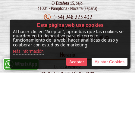
C/ Estafeta 15, bajo.
31001 - Pamplona - Navarra (España)
(+34) 948 223 432
Esta página web usa cookies
(+34) 689 256 638
Al hacer clic en "Aceptar", apruebas que las cookies se
cuchilleriagomezpamplona@hotmail.es
guarden en tu dispositivo para el correcto
funcionamiento de la web, hacer analíticas de uso y
colaborar con estudios de marketing.
Más Información
Horario
Aceptar
Ajustar Cookies
Lunes a Viernes:
09:30 a 13:30 y de 16:30 a 20:00
Sábado:
10:00 a 13:30
SAN FERMIN: de 09:30 a 13:30
© 2011 -
2026 Cuchillería Gómez
Tienda online creada por http://www.urbecom.com