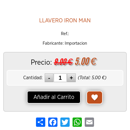
LLAVERO IRON MAN
Ref.:
Fabricante: Importacion
5.00
€
9.00
€
Precio:
Cantidad:
(Total:
5.00
€)
Añadir al Carrito
Share
Facebook
Twitter
WhatsApp
Email