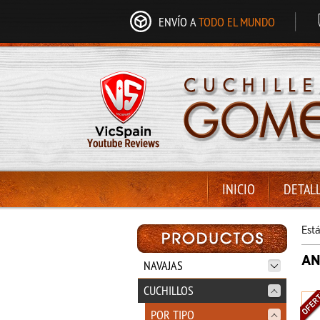
ENVÍO A
TODO EL MUNDO
INICIO
DETAL
Est
AN
NAVAJAS
CUCHILLOS
POR TIPO