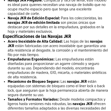
Navaja JKR Plegable:
Compacta y fácil de llevar, este modelo
es ideal para quienes necesitan una navaja de bolsillo que no
ocupe mucho espacio pero que tenga una excelente
capacidad de corte.
Navaja JKR de Edición Especial:
Para los coleccionistas, las
navajas JKR de edición limitada
son piezas únicas que
destacan por sus detalles en la empuñadura, grabados en la
hoja y materiales exclusivos.
Especificaciones de las Navajas JKR
Acero Inoxidable de Alta Calidad:
Las hojas de las
navajas
JKR
están fabricadas con acero inoxidable que garantiza una
alta resistencia al desgaste, la corrosión y el mantenimiento del
filo por más tiempo.
Empuñaduras Ergonómicas:
Las empuñaduras están
diseñadas para proporcionar un agarre cómodo y seguro
durante su uso. Dependiendo del modelo, encontrarás
empuñaduras de madera, G10, micarta, o materiales sintéticos
de alta resistencia.
Mecanismo de Bloqueo Seguro:
Las
navajas JKR
están
equipadas con sistemas de bloqueo como el liner lock o back
lock, que aseguran que la hoja permanezca abierta de manera
segura durante su uso.
Tamaños y Formatos Variados:
Desde modelos compactos y
ligeros hasta versiones más robustas, las
navajas JKR
ofrecen
diferentes tamaños adaptados a las diversas necesidades del