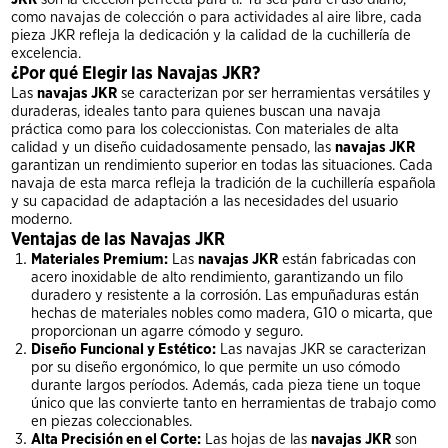
como navajas de colección o para actividades al aire libre, cada
pieza JKR refleja la dedicación y la calidad de la cuchillería de
excelencia.
¿Por qué Elegir las Navajas JKR?
Las
navajas JKR
se caracterizan por ser herramientas versátiles y
duraderas, ideales tanto para quienes buscan una navaja
práctica como para los coleccionistas. Con materiales de alta
calidad y un diseño cuidadosamente pensado, las
navajas JKR
garantizan un rendimiento superior en todas las situaciones. Cada
navaja de esta marca refleja la tradición de la cuchillería española
y su capacidad de adaptación a las necesidades del usuario
moderno.
Ventajas de las Navajas JKR
Materiales Premium:
Las
navajas JKR
están fabricadas con
acero inoxidable de alto rendimiento, garantizando un filo
duradero y resistente a la corrosión. Las empuñaduras están
hechas de materiales nobles como madera, G10 o micarta, que
proporcionan un agarre cómodo y seguro.
Diseño Funcional y Estético:
Las navajas JKR se caracterizan
por su diseño ergonómico, lo que permite un uso cómodo
durante largos períodos. Además, cada pieza tiene un toque
único que las convierte tanto en herramientas de trabajo como
en piezas coleccionables.
Alta Precisión en el Corte:
Las hojas de las
navajas JKR
son