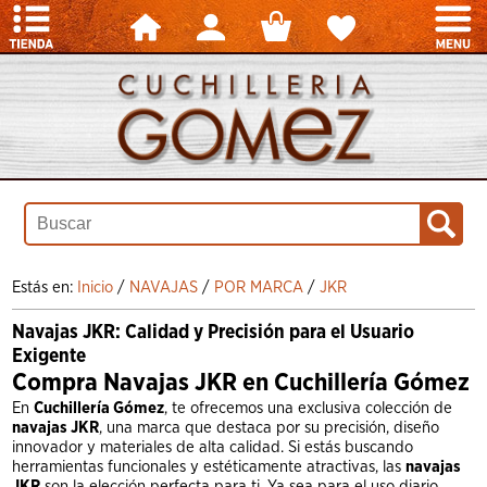
Estás en:
Inicio
/
NAVAJAS
/
POR MARCA
/
JKR
Navajas JKR: Calidad y Precisión para el Usuario
Exigente
Compra Navajas JKR en Cuchillería Gómez
En
Cuchillería Gómez
, te ofrecemos una exclusiva colección de
navajas JKR
, una marca que destaca por su precisión, diseño
innovador y materiales de alta calidad. Si estás buscando
herramientas funcionales y estéticamente atractivas, las
navajas
JKR
son la elección perfecta para ti. Ya sea para el uso diario,