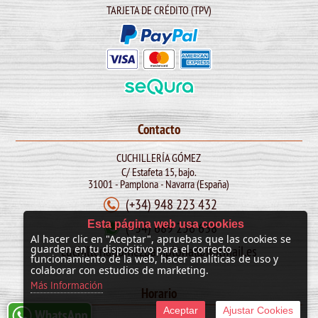
TARJETA DE CRÉDITO (TPV)
Contacto
CUCHILLERÍA GÓMEZ
C/ Estafeta 15, bajo.
31001 - Pamplona - Navarra (España)
(+34) 948 223 432
Esta página web usa cookies
(+34) 689 256 638
Al hacer clic en "Aceptar", apruebas que las cookies se
cuchilleriagomezpamplona@hotmail.es
guarden en tu dispositivo para el correcto
funcionamiento de la web, hacer analíticas de uso y
colaborar con estudios de marketing.
Más Información
Horario
Aceptar
Ajustar Cookies