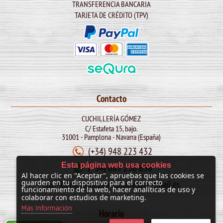
TRANSFERENCIA BANCARIA
TARJETA DE CRÉDITO (TPV)
Contacto
CUCHILLERÍA GÓMEZ
C/ Estafeta 15, bajo.
31001 - Pamplona - Navarra (España)
(+34) 948 223 432
Esta página web usa cookies
(+34) 689 256 638
Al hacer clic en "Aceptar", apruebas que las cookies se
cuchilleriagomezpamplona@hotmail.es
guarden en tu dispositivo para el correcto
funcionamiento de la web, hacer analíticas de uso y
colaborar con estudios de marketing.
Más Información
Horario