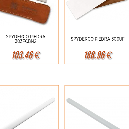
SPYDERCO PIEDRA
SPYDERCO PIEDRA 306UF
303FCBN2
103.46
€
188.96
€
Ampliar
Detalles
Ampliar
Detalles