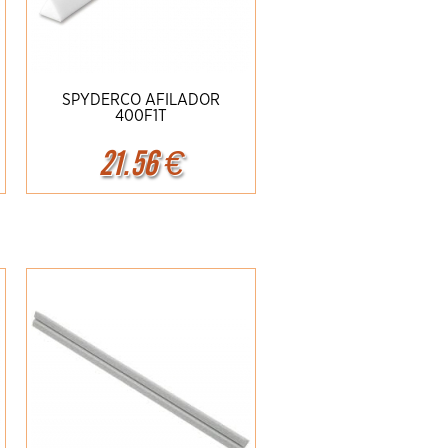
SPYDERCO AFILADOR
400F1T
21.56
€
Ampliar
Detalles