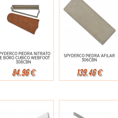
PYDERCO PIEDRA NITRATO
SPYDERCO PIEDRA AFILAR
E BORO CUBICO WEBFOOT
306CBN
308CBN
84.96
€
139.46
€
Ampliar
Detalles
Ampliar
Detalles