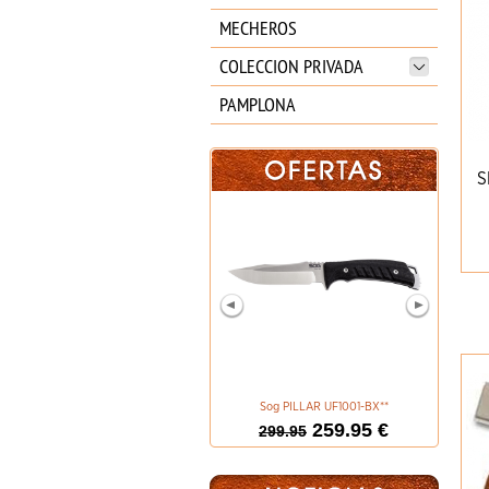
MECHEROS
COLECCION PRIVADA
PAMPLONA
S
Sog PILLAR UF1001-BX**
BOKER M
259.95 €
299.95