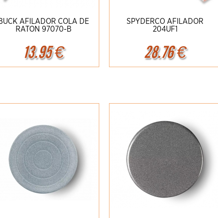
BUCK AFILADOR COLA DE
SPYDERCO AFILADOR
RATON 97070-B
204UF1
13.95
€
28.76
€
Ampliar
Detalles
Ampliar
Detalles