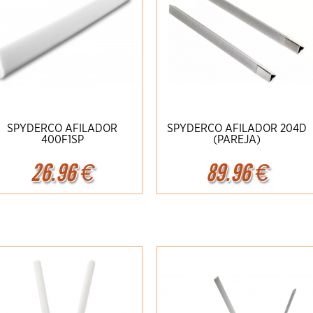
SPYDERCO AFILADOR
SPYDERCO AFILADOR 204D
400F1SP
(PAREJA)
26.96
€
89.96
€
Ampliar
Detalles
Ampliar
Detalles