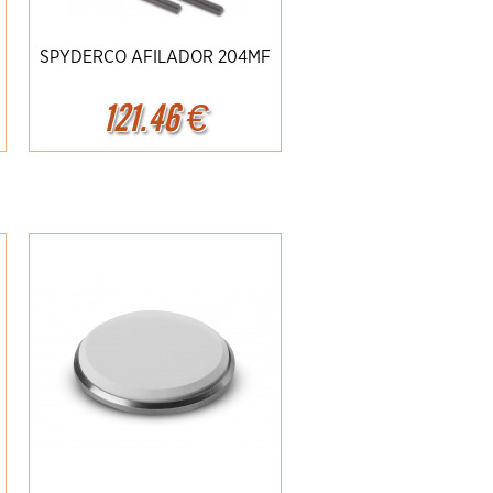
SPYDERCO AFILADOR 204MF
121.46
€
Ampliar
Detalles