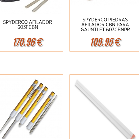
SPYDERCO PIEDRAS
SPYDERCO AFILADOR
AFILADOR CBN PARA
603FCBN
GAUNTLET 603CBNPR
170.96
€
109.95
€
Ampliar
Detalles
Ampliar
Detalles