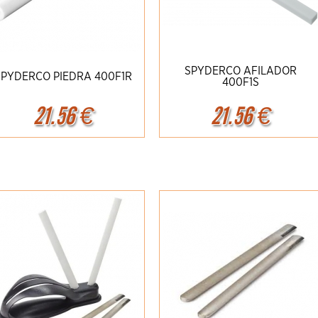
SPYDERCO AFILADOR
SPYDERCO PIEDRA 400F1R
400F1S
21.56
€
21.56
€
Ampliar
Detalles
Ampliar
Detalles