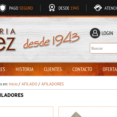
PAGO
SEGURO
DESDE
1943
ATENC
LOGIN
LES
HISTORIA
CLIENTES
CONTACTO
OFERTA
ás en:
Inicio
/
AFILADO
/
AFILADORES
ILADORES