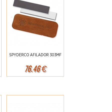
SPYDERCO AFILADOR 303MF
76.46
€
Ampliar
Detalles