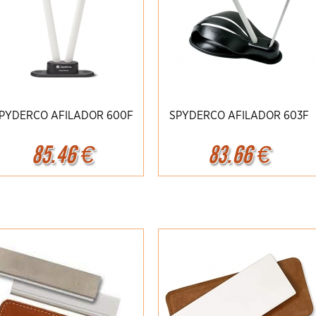
PYDERCO AFILADOR 600F
SPYDERCO AFILADOR 603F
85.46
€
83.66
€
Ampliar
Detalles
Ampliar
Detalles
ach-1 Damasco 1969 111102DAM**
Spyderco P'kal C103GP**
FOX VULPIS
FX-V
449.00 €
314.95 €
499.00
349.95
49