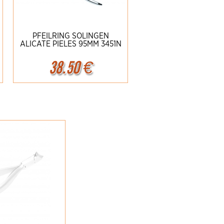
PFEILRING SOLINGEN
ALICATE PIELES 95MM 3451N
38.50
€
Ampliar
Detalles