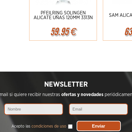
PFEILRING SOLINGEN
SAM ALICA
ALICATE UÑAS 120MM 3313N
59.95
€
63
Ampliar
Detalles
Amplia
NEWSLETTER
ail si quiere recibir nuestras
ofertas y novedades
periódicament
Acepto las
condiciones de uso