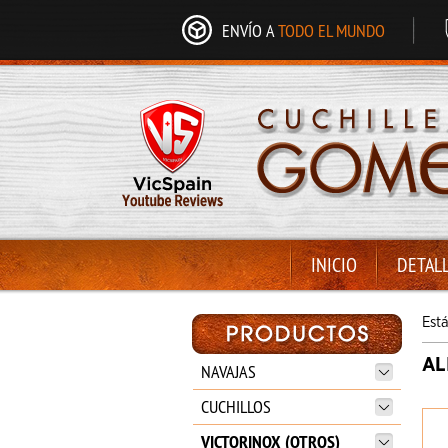
ENVÍO A
TODO EL MUNDO
INICIO
DETAL
Est
AL
NAVAJAS
CUCHILLOS
VICTORINOX (OTROS)