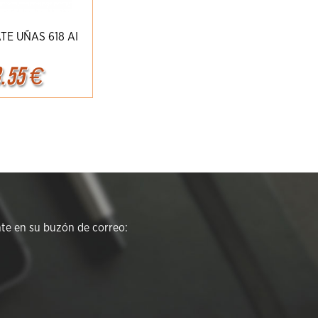
TE UÑAS 618 AI
.55
€
r
Detalles
e en su buzón de correo: