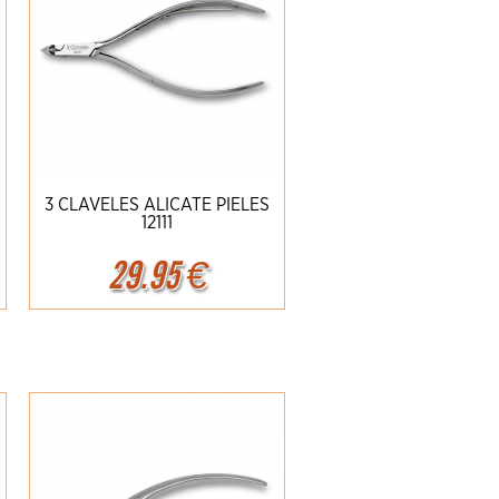
3 CLAVELES ALICATE PIELES
12111
29.95
€
Ampliar
Detalles