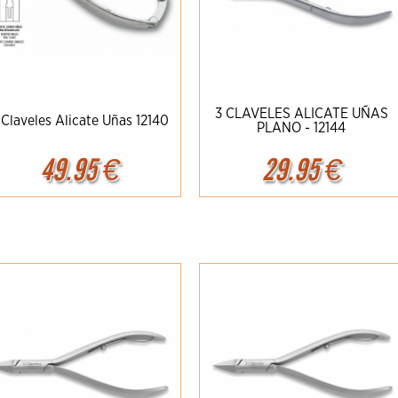
3 CLAVELES ALICATE UÑAS
 Claveles Alicate Uñas 12140
PLANO - 12144
49.95
€
29.95
€
Ampliar
Detalles
Ampliar
Detalles