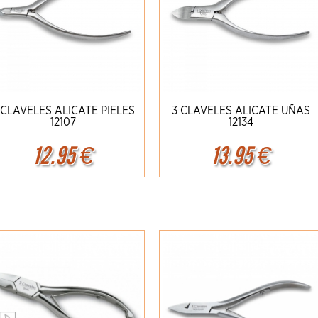
 CLAVELES ALICATE PIELES
3 CLAVELES ALICATE UÑAS
12107
12134
12.95
€
13.95
€
Ampliar
Detalles
Ampliar
Detalles
ach-1 Damasco 1969 111102DAM**
Spyderco P'kal C103GP**
FOX VULPIS
FX-V
449.00 €
314.95 €
499.00
349.95
49