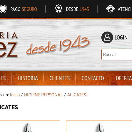
PAGO
SEGURO
DESDE
1943
ATENC
LOGIN
LES
HISTORIA
CLIENTES
CONTACTO
OFERTA
ás en:
Inicio
/
HIGIENE PERSONAL
/
ALICATES
ICATES