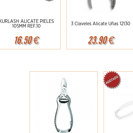
KURLASH ALICATE PIELES
3 Claveles Alicate Uñas 12130
105MM REF.10
16.50
€
23.90
€
Ampliar
Detalles
Ampliar
Detalles