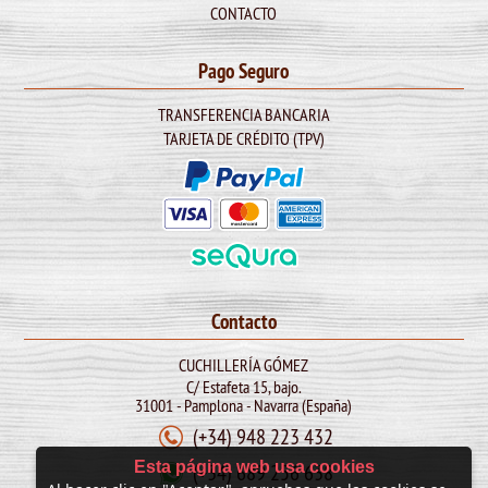
CONTACTO
Pago Seguro
TRANSFERENCIA BANCARIA
TARJETA DE CRÉDITO (TPV)
Contacto
CUCHILLERÍA GÓMEZ
C/ Estafeta 15, bajo.
31001 - Pamplona - Navarra (España)
(+34) 948 223 432
Esta página web usa cookies
(+34) 689 256 638