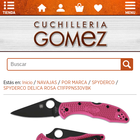
Estás en:
Inicio
/
NAVAJAS
/
POR MARCA
/
SPYDERCO
/
SPYDERCO DELICA ROSA C11FPPNS30VBK