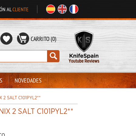
IÓN AL
CLIENTE
CARRITO (0)
S
NOVEDADES
X 2 SALT C101PYL2**
IX 2 SALT C101PYL2**
RCO