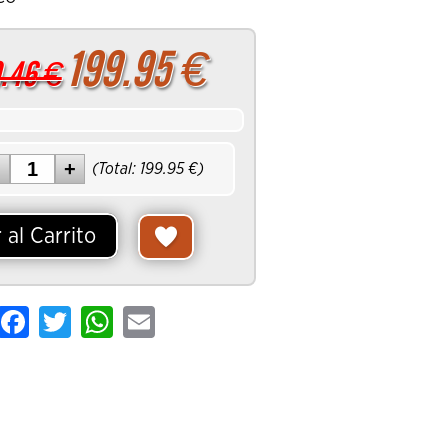
199.95
€
.46
€
(Total:
199.95
€)
 al Carrito
hare
Facebook
Twitter
WhatsApp
Email