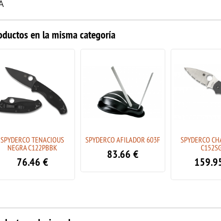
A
oductos en la misma categoría
SPYDERCO TENACIOUS
SPYDERCO AFILADOR 603F
SPYDERCO CH
NEGRA C122PBBK
C152S
83.66
€
76.46
€
159.9