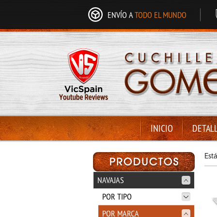
ENVÍO A
TODO EL MUNDO
INICIO
DETAL
Est
NAVAJAS
POR TIPO
POR MARCA