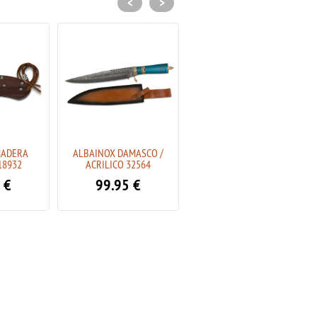
<
>
MADERA
ALBAINOX DAMASCO /
ALBAINOX HUESO
18932
ACRILICO 32564
DAMASCO 25063
€
99.95
€
25.95
€