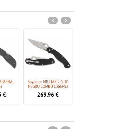
<
>
APARRAL
Spyderco MILITAR 2 G-10
Spyderco MILITAR 2 G-10
GY
NEGRO COMBO C36GPS2
NEGRO NEGRO C36GPBK2
5
€
269.96
€
314.96
€