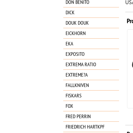
DON BENITO
US
DICK
Pr
DOUK DOUK
EICKHORN
EKA
EXPOSITO
EXTREMA RATIO
EXTREME?A
SPYDERCO HONEYBEE
FALLKNIVEN
C137P
FISKARS
39.95
€
FOX
FRED PERRIN
FRIEDRICH HARTKPF