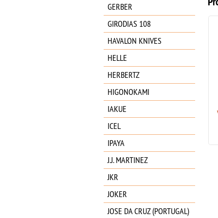
Pr
GERBER
GIRODIAS 108
HAVALON KNIVES
HELLE
HERBERTZ
HIGONOKAMI
BOKER Mini Redencion 42a
IAKUE
OD Verde 110907
ICEL
219.00
€
IPAYA
J.J. MARTINEZ
JKR
JOKER
JOSE DA CRUZ (PORTUGAL)