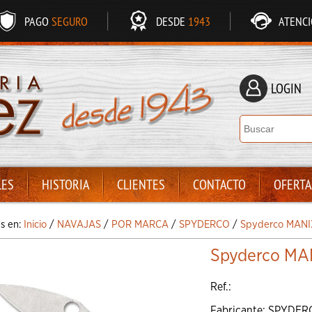
PAGO
SEGURO
DESDE
1943
ATENC
LOGIN
LES
HISTORIA
CLIENTES
CONTACTO
OFERTA
ás en:
Inicio
/
NAVAJAS
/
POR MARCA
/
SPYDERCO
/
Spyderco MANI
Spyderco MAN
Ref.:
Fabricante: SPYDE