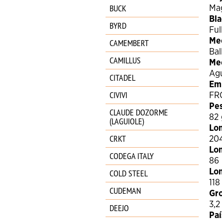
BUCK
Ma
Bla
BYRD
Ful
Me
CAMEMBERT
Bal
CAMILLUS
Me
Ag
CITADEL
Em
CIVIVI
FR
Pe
CLAUDE DOZORME
82 
(LAGUIOLE)
Lon
CRKT
20
Lon
CODEGA ITALY
86
COLD STEEL
Lon
11
CUDEMAN
Gro
3,
DEEJO
Paí