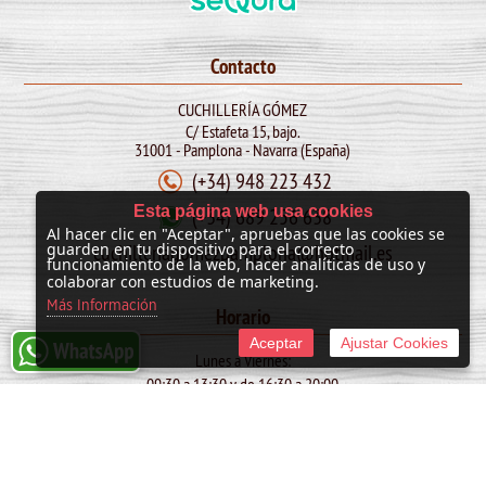
Contacto
CUCHILLERÍA GÓMEZ
C/ Estafeta 15, bajo.
31001 - Pamplona - Navarra (España)
(+34) 948 223 432
Esta página web usa cookies
(+34) 689 256 638
Al hacer clic en "Aceptar", apruebas que las cookies se
cuchilleriagomezpamplona@hotmail.es
guarden en tu dispositivo para el correcto
funcionamiento de la web, hacer analíticas de uso y
colaborar con estudios de marketing.
Más Información
Horario
Aceptar
Ajustar Cookies
Lunes a Viernes:
09:30 a 13:30 y de 16:30 a 20:00
Sábado:
10:00 a 13:30
SAN FERMIN: de 09:30 a 13:30