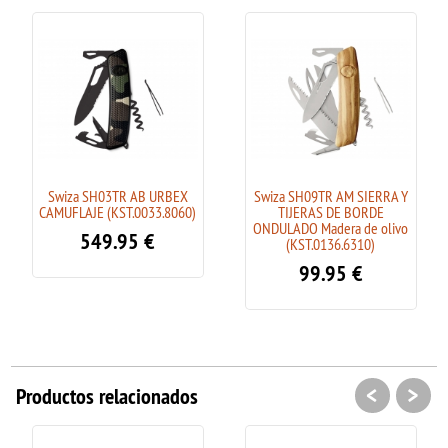
Swiza SH03TR AB URBEX
Swiza SH09TR AM SIERRA Y
CAMUFLAJE (KST.0033.8060)
TIJERAS DE BORDE
ONDULADO Madera de olivo
549.95
€
(KST.0136.6310)
99.95
€
<
>
Productos relacionados