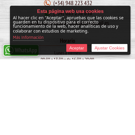
(+34) 948 223 432
Esta página web usa cookies
(+34) 689 256 638
Al hacer clic en "Aceptar", apruebas que las cookies se
cuchilleriagomezpamplona@hotmail.es
guarden en tu dispositivo para el correcto
funcionamiento de la web, hacer analíticas de uso y
colaborar con estudios de marketing.
Más Información
Horario
Aceptar
Ajustar Cookies
Lunes a Viernes:
09:30 a 13:30 y de 16:30 a 20:00
Sábado:
10:00 a 13:30
SAN FERMIN: de 09:30 a 13:30
© 2011 -
2026 Cuchillería Gómez
Tienda online creada por http://www.urbecom.com