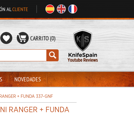
IÓN AL
CLIENTE
CARRITO (0)
S
NOVEDADES
RANGER + FUNDA 337-GNF
NI RANGER + FUNDA