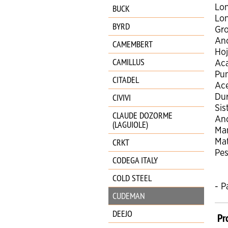
BUCK
Lon
Lon
BYRD
Gro
Anc
CAMEMBERT
Ho
CAMILLUS
Aca
Pun
CITADEL
Ac
CIVIVI
Dur
Sis
CLAUDE DOZORME
Anc
(LAGUIOLE)
Man
CRKT
Mat
Pes
CODEGA ITALY
COLD STEEL
- P
CUDEMAN
DEEJO
Pr