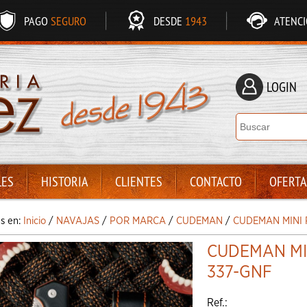
PAGO
SEGURO
DESDE
1943
ATENC
LOGIN
LES
HISTORIA
CLIENTES
CONTACTO
OFERTA
ás en:
Inicio
/
NAVAJAS
/
POR MARCA
/
CUDEMAN
/
CUDEMAN MINI 
CUDEMAN MI
337-GNF
Ref.: