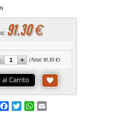
AN
91.30
€
io:
(Total:
91.30
€)
 al Carrito
hare
Facebook
Twitter
WhatsApp
Email