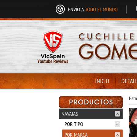
ENVÍO A
TODO EL MUNDO
INICIO
DETAL
Est
NAVAJAS
POR TIPO
POR MARCA