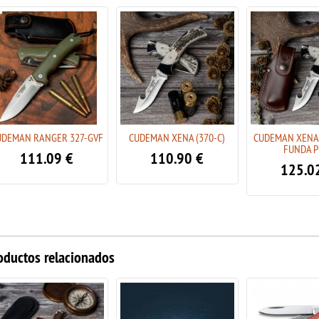
UDEMAN RANGER 327-GVF
CUDEMAN XENA (370-C)
CUDEMAN XENA 
FUNDA P
111.09
€
110.90
€
125.0
oductos relacionados