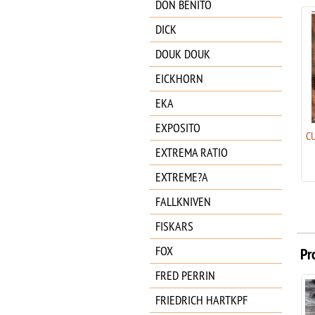
DON BENITO
DICK
DOUK DOUK
EICKHORN
EKA
EXPOSITO
CUDEMAN MARINERA FIBRA
C
DE CARBONO 386-CF
EXTREMA RATIO
99.94
€
EXTREME?A
FALLKNIVEN
FISKARS
FOX
Pr
FRED PERRIN
FRIEDRICH HARTKPF