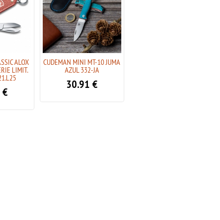
SSIC ALOX
CUDEMAN MINI MT-10 JUMA
VICTORINOX SPARTAN
RIE LIMIT.
AZUL 332-JA
SURFING 3D EDIC.
21.L25
NUMERADA 2023
30.91
€
€
41.95
€