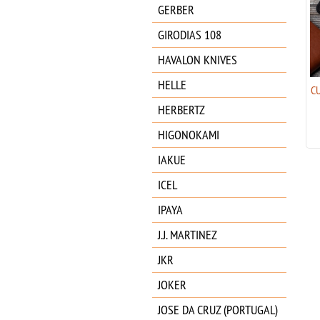
GERBER
GIRODIAS 108
HAVALON KNIVES
HELLE
VICTORINOX CLASSIC ALOX
C
AZUL GLACIAL SERIE LIMIT.
HERBERTZ
2026 - 0.6221.L26
44.95
€
HIGONOKAMI
IAKUE
ICEL
IPAYA
J.J. MARTINEZ
JKR
JOKER
JOSE DA CRUZ (PORTUGAL)