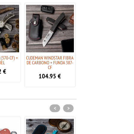
(370-CF) +
CUDEMAN WINDSTAR FIBRA
CUDEMAN WINDSTAR FIBRA
IEL
DE CARBONO + FUNDA 387-
DE CARBONO 387-C
CF
2
€
89.95
€
104.95
€
<
>