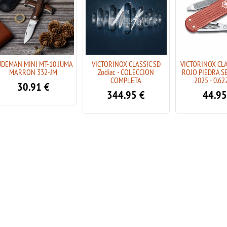
UDEMAN MINI MT-10 JUMA
VICTORINOX CLASSIC SD
VICTORINOX CLA
MARRON 332-JM
Zodiac - COLECCION
ROJO PIEDRA SE
COMPLETA
2025 - 0.62
30.91
€
344.95
€
44.95