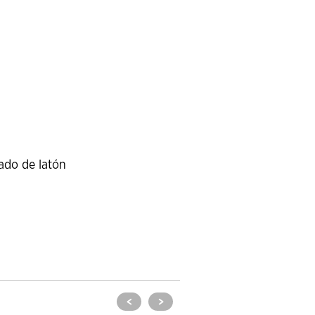
cado de latón
<
>