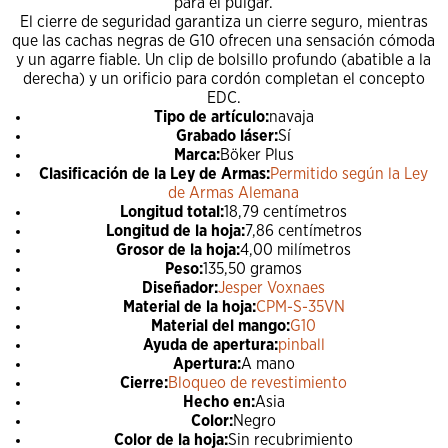
para el pulgar.
El cierre de seguridad garantiza un cierre seguro, mientras
que las cachas negras de G10 ofrecen una sensación cómoda
y un agarre fiable. Un clip de bolsillo profundo (abatible a la
derecha) y un orificio para cordón completan el concepto
EDC.
Tipo de artículo:
navaja
Grabado láser:
Sí
Marca:
Böker Plus
Clasificación de la Ley de Armas:
Permitido según la Ley
de Armas Alemana
Longitud total:
18,79 centímetros
Longitud de la hoja:
7,86 centímetros
Grosor de la hoja:
4,00 milímetros
Peso:
135,50 gramos
Diseñador:
Jesper Voxnaes
Material de la hoja:
CPM-S-35VN
Material del mango:
G10
Ayuda de apertura:
pinball
Apertura:
A mano
Cierre:
Bloqueo de revestimiento
Hecho en:
Asia
Color:
Negro
Color de la hoja:
Sin recubrimiento