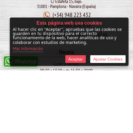
C/ Estafeta 15, bajo.
31001 - Pamplona - Navarra (España)
(+34) 948 223 432
Esta página web usa cookies
(+34) 689 256 638
Al hacer clic en "Aceptar", apruebas que las cookies se
cuchilleriagomezpamplona@hotmail.es
guarden en tu dispositivo para el correcto
funcionamiento de la web, hacer analíticas de uso y
colaborar con estudios de marketing.
Más Información
Horario
Aceptar
Ajustar Cookies
Lunes a Viernes:
09:30 a 13:30 y de 16:30 a 20:00
Sábado:
10:00 a 13:30
SAN FERMIN: de 09:30 a 13:30
© 2011 -
2026 Cuchillería Gómez
Tienda online creada por http://www.urbecom.com