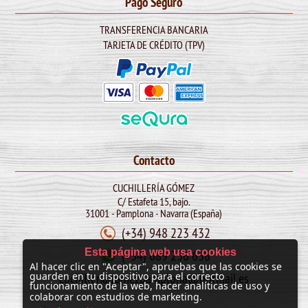
Pago Seguro
TRANSFERENCIA BANCARIA
TARJETA DE CRÉDITO (TPV)
Contacto
CUCHILLERÍA GÓMEZ
C/ Estafeta 15, bajo.
31001 - Pamplona - Navarra (España)
(+34) 948 223 432
Esta página web usa cookies
(+34) 689 256 638
Al hacer clic en "Aceptar", apruebas que las cookies se
cuchilleriagomezpamplona@hotmail.es
guarden en tu dispositivo para el correcto
funcionamiento de la web, hacer analíticas de uso y
colaborar con estudios de marketing.