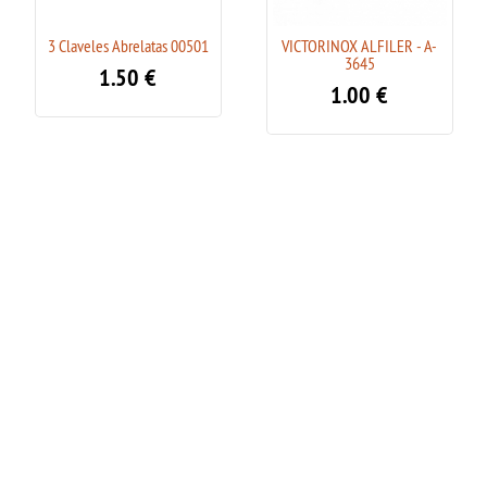
3 Claveles Abrelatas 00501
VICTORINOX ALFILER - A-
3645
1.50
€
1.00
€