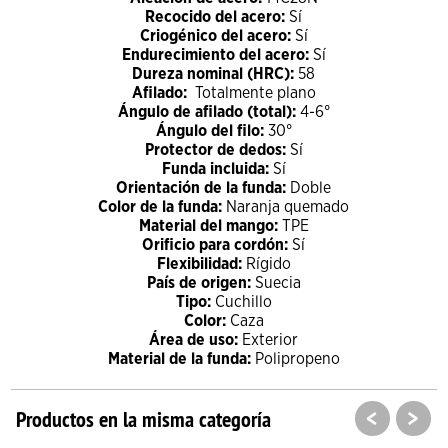
Recocido del acero:
Sí
Criogénico del acero:
Sí
Endurecimiento del acero:
Sí
Dureza nominal (HRC):
58
Afilado:
Totalmente plano
Ángulo de afilado (total):
4-6°
Ángulo del filo:
30°
Protector de dedos:
Sí
Funda incluida:
Sí
Orientación de la funda:
Doble
Color de la funda:
Naranja quemado
Material del mango:
TPE
Orificio para cordón:
Sí
Flexibilidad:
Rígido
País de origen:
Suecia
Tipo:
Cuchillo
Color:
Caza
Área de uso:
Exterior
Material de la funda:
Polipropeno
<
>
Productos en la misma categoría