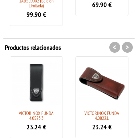
1ABSL0002 (Edicion
69.90
€
Limitada)
99.90
€
<
>
Productos relacionados
VICTORINOX FUNDA
VICTORINOX FUNDA
4.0523.3
4.0822.L
23.24
€
23.24
€