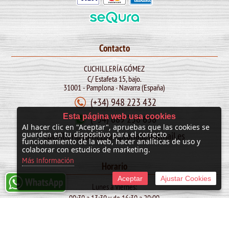
Contacto
CUCHILLERÍA GÓMEZ
C/ Estafeta 15, bajo.
31001 - Pamplona - Navarra (España)
(+34) 948 223 432
Esta página web usa cookies
(+34) 689 256 638
Al hacer clic en "Aceptar", apruebas que las cookies se
cuchilleriagomezpamplona@hotmail.es
guarden en tu dispositivo para el correcto
funcionamiento de la web, hacer analíticas de uso y
colaborar con estudios de marketing.
Más Información
Horario
Aceptar
Ajustar Cookies
Lunes a Viernes:
09:30 a 13:30 y de 16:30 a 20:00
Sábado:
10:00 a 13:30