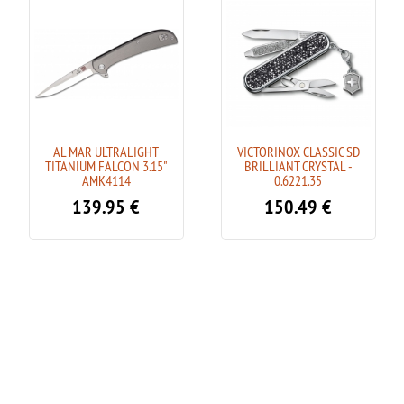
AL MAR ULTRALIGHT
VICTORINOX CLASSIC SD
TITANIUM FALCON 3.15"
BRILLIANT CRYSTAL -
AMK4114
0.6221.35
139.95
€
150.49
€