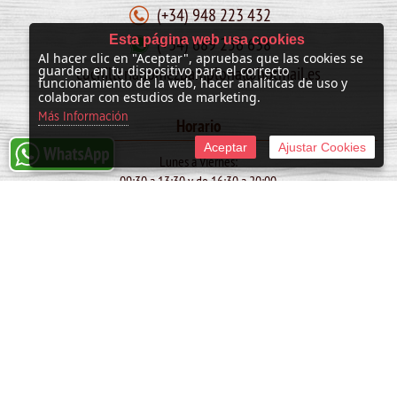
(+34) 948 223 432
Esta página web usa cookies
(+34) 689 256 638
Al hacer clic en "Aceptar", apruebas que las cookies se
cuchilleriagomezpamplona@hotmail.es
guarden en tu dispositivo para el correcto
funcionamiento de la web, hacer analíticas de uso y
colaborar con estudios de marketing.
Más Información
Horario
Aceptar
Ajustar Cookies
Lunes a Viernes:
09:30 a 13:30 y de 16:30 a 20:00
Sábado:
10:00 a 13:30
SAN FERMIN: de 09:30 a 13:30
© 2011 -
2026 Cuchillería Gómez
Tienda online creada por http://www.urbecom.com