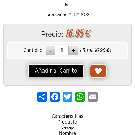
Ref.:
Fabricante: ALBAINOX
16.95
€
Precio:
Cantidad:
(Total:
16.95
€)
Añadir al Carrito
Share
Facebook
Twitter
WhatsApp
Email
Características
Producto
Navaja
Nombre