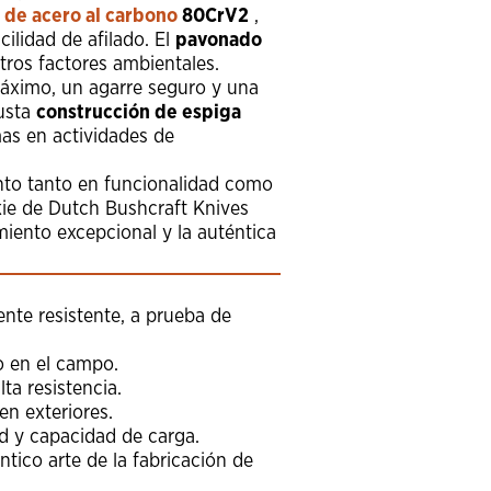
a de
acero al carbono
80CrV2
,
cilidad de afilado. El
pavonado
tros factores ambientales.
áximo, un agarre seguro y una
busta
construcción de espiga
mas en actividades de
unto tanto en funcionalidad como
kie de Dutch Bushcraft Knives
iento excepcional y la auténtica
te resistente, a prueba de
o en el campo.
ta resistencia.
en exteriores.
d y capacidad de carga.
tico arte de la fabricación de