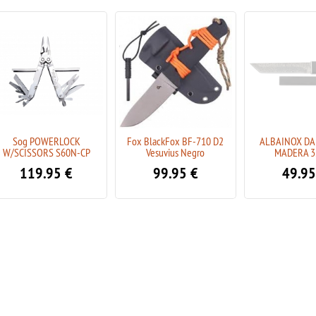
Sog POWERLOCK
Fox BlackFox BF-710 D2
ALBAINOX DA
W/SCISSORS S60N-CP
Vesuvius Negro
MADERA 3
119.95
€
99.95
€
49.95