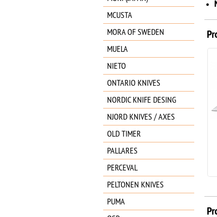
MCUSTA
MORA OF SWEDEN
Pr
MUELA
NIETO
ONTARIO KNIVES
NORDIC KNIFE DESING
NJORD KNIVES / AXES
OLD TIMER
BOKER Sentinal 02BP0027
74.95
€
PALLARES
PERCEVAL
PELTONEN KNIVES
PUMA
Pr