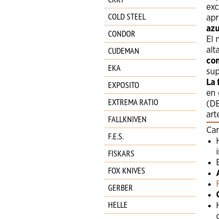
exc
COLD STEEL
apr
azu
CONDOR
El
CUDEMAN
alt
co
EKA
sup
La 
EXPOSITO
en 
EXTREMA RATIO
(DB
art
FALLKNIVEN
Car
F.E.S.
FISKARS
FOX KNIVES
GERBER
HELLE