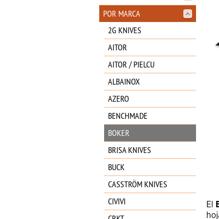
POR MARCA
2G KNIVES
AITOR
AITOR / PIELCU
ALBAINOX
AZERO
BENCHMADE
BOKER
BRISA KNIVES
BUCK
CASSTRÖM KNIVES
CIVIVI
El
hoj
CRKT