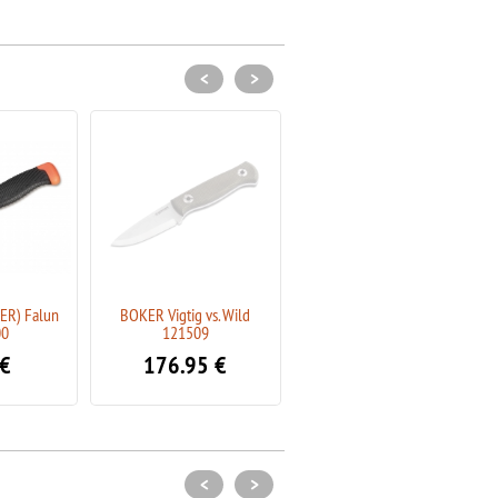
<
>
R) Falun
BOKER Vigtig vs. Wild
BOKER DBK Bushfriend 2000
00
121509
Allblack 121516
€
176.95
€
164.95
€
<
>