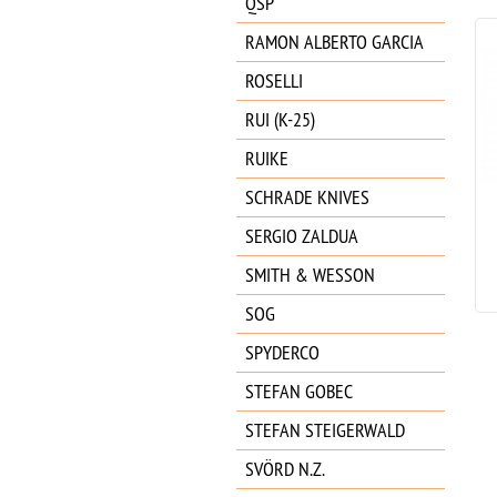
QSP
RAMON ALBERTO GARCIA
ROSELLI
RUI (K-25)
RUIKE
SCHRADE KNIVES
ALBAINOX DAMASCO /
SERGIO ZALDUA
ACRILICO 32564
99.95
€
SMITH & WESSON
SOG
SPYDERCO
STEFAN GOBEC
STEFAN STEIGERWALD
SVÖRD N.Z.