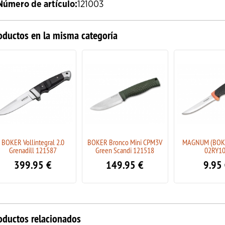
Número de artículo:
121003
oductos en la misma categoría
BOKER Vollintegral 2.0
BOKER Bronco Mini CPM3V
MAGNUM (BOKE
Grenadill 121587
Green Scandi 121518
02RY1
399.95
€
149.95
€
9.95
oductos relacionados