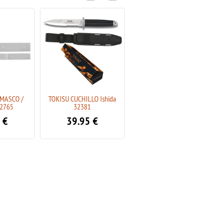
MASCO /
TOKISU CUCHILLO Ishida
Fox BlackFox BF-710 D2 OD
2765
32381
Vesuvius Verde
€
39.95
€
99.95
€