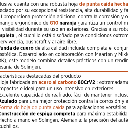
lusiva cuenta con una robusta hoja
de punta caída hech
eciado por su excepcional resistencia, alta durabilidad y fa
l
proporciona protección adicional contra la corrosión y o
 mango ergonómico de
G10
naranja
garantiza un control m
a visibilidad durante su uso en exteriores. Gracias a su ro
mpleta
, el cuchillo está diseñado para condiciones extre
ervivencia, bushcraft y al aire libre.
funda de cuero
de alta calidad incluida completa el conj
estética. Desarrollado en colaboración con Maarten y Mik
K), este modelo combina detalles prácticos con un rendim
esanía de Solingen.
acterísticas destacadas del producto
Hoja fabricada en
acero al carbono
80CrV2
: extremadamen
impactos e ideal para un uso intensivo en exteriores.
Excelente capacidad de reafilado: fácil de mantener inclus
Azulado
para una mejor protección contra la corrosión y al
Forma de hoja de punta caída
para aplicaciones versátiles 
Construcción de espiga completa
para máxima estabilida
Hecho a mano en Solingen, Alemania: la precisión del autén
cuchillos.