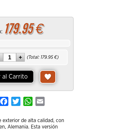
179.95
€
o:
(Total:
179.95
€)
 al Carrito
hare
Facebook
Twitter
WhatsApp
Email
 exterior de alta calidad, con
en, Alemania. Esta versión