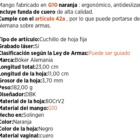
Mango fabricado en
G10
naranja
: ergonómico, antideslizant
Incluye funda de cuero
de alta calidad.
Cumple con el
artículo 42a
, por lo que puede portarse de
alemana sobre armas.
Tipo de artículo:
Cuchillo de hoja fija
Grabado láser:
Sí
Clasificación según la Ley de Armas:
Puede ser guiado
Marca:
Böker Alemania
Longitud total:
23,00 cm
Longitud de la hoja:
11,00 cm
Grosor de la hoja:
3,70 mm
Peso:
182,00 g
Diseñador:
DBK
Material de la hoja:
80CrV2
Material del mango:
G10
Hecho en:
Solingen
Color:
Naranja
Color de la hoja:
Negro
Material vaginal:
cuero