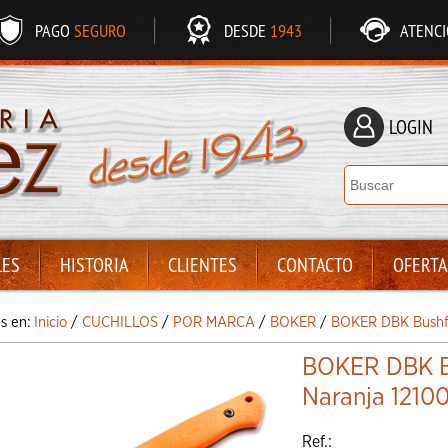
PAGO
SEGURO
DESDE
1943
ATENC
LOGIN
LES
HISTORIA
CLIENTES
CONTACTO
OFERTA
ás en:
Inicio
/
CUCHILLOS
/
POR MARCA
/
BOKER
/
BOKER DBK Bushfr
BOKER DBK B
Naranja 1210
Ref.: