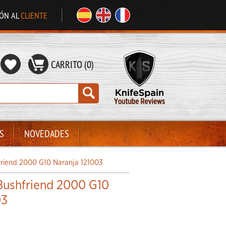
IÓN AL
CLIENTE
CARRITO (0)
S
NOVEDADES
iend 2000 G10 Naranja 121003
ushfriend 2000 G10
03