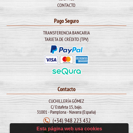
CONTACTO
Pago Seguro
TRANSFERENCIA BANCARIA
TARJETA DE CRÉDITO (TPV)
Contacto
CUCHILLERÍA GÓMEZ
C/ Estafeta 15, bajo.
31001 - Pamplona - Navarra (España)
(+34) 948 223 432
Esta página web usa cookies
(+34) 689 256 638