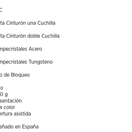
C
ta Cinturón una Cuchilla
ta Cinturón doble Cuchilla
pecristales Acero
pecristales Tungsteno
o de Bloqueo
so
0 g
ach-1 Damasco 1969 111102DAM**
Spyderco P'kal C103GP**
FOX VULPIS
sentación
FX-V
449.00 €
314.95 €
499.00
349.95
49
a color
rtura asistida
señado en España