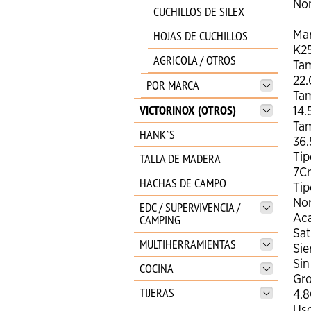
No
CUCHILLOS DE SILEX
HOJAS DE CUCHILLOS
Ma
K2
AGRICOLA / OTROS
Tam
22
POR MARCA
Ta
VICTORINOX (OTROS)
14
Tam
HANK`S
36
TALLA DE MADERA
Tip
7C
HACHAS DE CAMPO
Tip
No
EDC / SUPERVIVENCIA /
CAMPING
Ac
Sat
MULTIHERRAMIENTAS
Sie
Sin
COCINA
Gro
TIJERAS
4.
Us