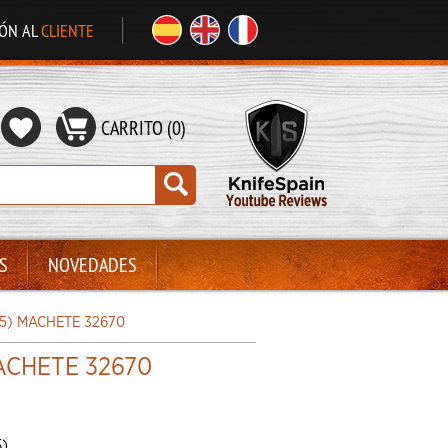
IÓN AL
CLIENTE
CARRITO (0)
S
NOVEDADES
25) MACHETE 32670
MACHETE 32670
5)