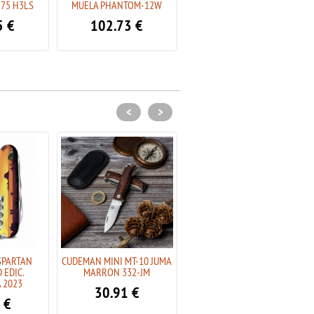
 75 H3LS
MUELA PHANTOM-12W
HELLE GAUPE 1310 12C27
5
€
102.73
€
119.95
€
<
>
SPARTAN
CUDEMAN MINI MT-10 JUMA
CUDEMAN MINI MT-10 JUMA
 EDIC.
MARRON 332-JM
ROJA 332-JR
 2023
30.91
€
30.91
€
€