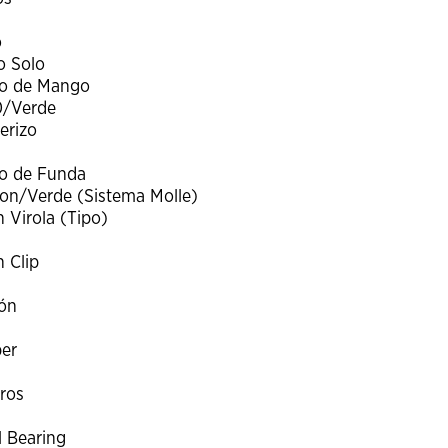
o
o Solo
po de Mango
0/Verde
erizo
o de Funda
on/Verde (Sistema Molle)
 Virola (Tipo)
 Clip
ón
per
ros
l Bearing