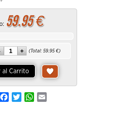
59.95
€
o:
(Total:
59.95
€)
 al Carrito
hare
Facebook
Twitter
WhatsApp
Email