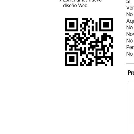
Estrenamos nuevo
Si
diseño Web
Ven
No
Aqu
No
No
No
Per
No
Pr