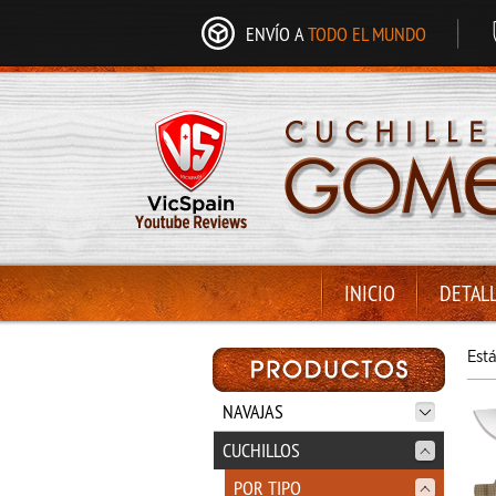
ENVÍO A
TODO EL MUNDO
INICIO
DETAL
Est
NAVAJAS
CUCHILLOS
POR TIPO