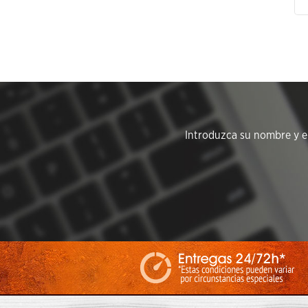
44.95
€
Introduzca su nombre y em