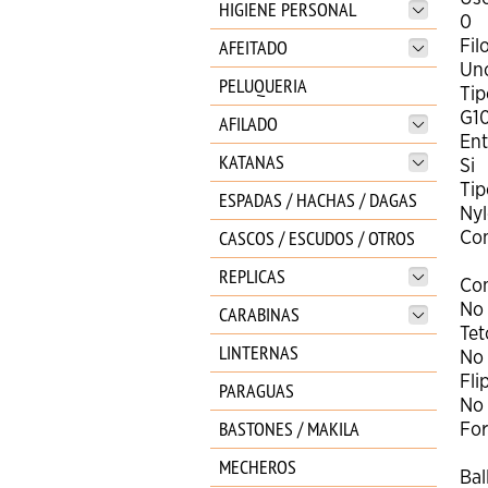
HIGIENE PERSONAL
0
AFEITADO
Fil
Un
PELUQUERIA
Ti
G1
AFILADO
Ent
KATANAS
Si
Tip
ESPADAS / HACHAS / DAGAS
Nyl
CASCOS / ESCUDOS / OTROS
Con
REPLICAS
Con
No
CARABINAS
Tet
LINTERNAS
No
Fli
PARAGUAS
No
BASTONES / MAKILA
For
MECHEROS
Bal