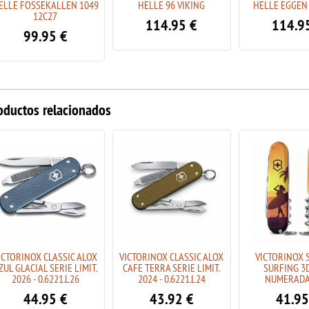
ELLE FOSSEKALLEN 1049
HELLE 96 VIKING
HELLE EGGEN
12C27
114.95
€
114.9
99.95
€
oductos relacionados
ICTORINOX CLASSIC ALOX
VICTORINOX CLASSIC ALOX
VICTORINOX 
ZUL GLACIAL SERIE LIMIT.
CAFE TERRA SERIE LIMIT.
SURFING 3D
2026 - 0.6221.L26
2024 - 0.6221.L24
NUMERADA
44.95
€
43.92
€
41.95