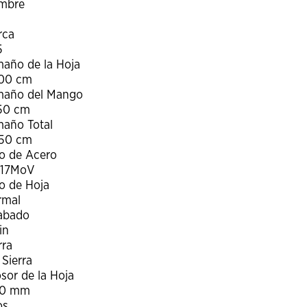
mbre
rca
5
año de la Hoja
.00 cm
maño del Mango
.50 cm
año Total
.50 cm
o de Acero
r17MoV
o de Hoja
rmal
abado
in
rra
 Sierra
sor de la Hoja
80 mm
os