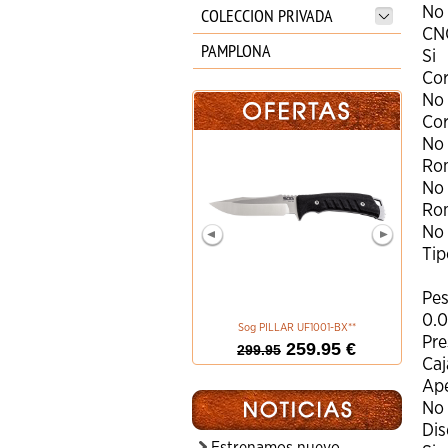
COLECCION PRIVADA
No
CN
PAMPLONA
Si
Cor
No
Cor
No
Rom
No
Rom
No
Tip
Pe
0.0
Sog PILLAR UF1001-BX**
BOKER M
Pre
259.95 €
299.95
Caj
Ape
No
Di