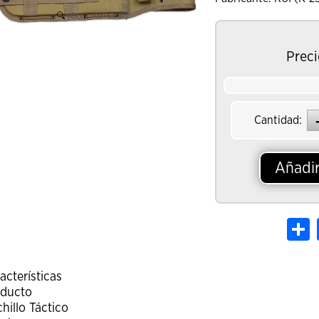
[CLIC_AMPLIAR]
Preci
Cantidad:
Añadir
S
acterísticas
oducto
hillo Táctico