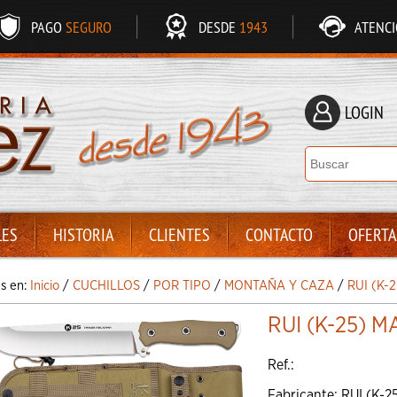
PAGO
SEGURO
DESDE
1943
ATENC
LOGIN
LES
HISTORIA
CLIENTES
CONTACTO
OFERTA
ás en:
Inicio
/
CUCHILLOS
/
POR TIPO
/
MONTAÑA Y CAZA
/
RUI (K-
RUI (K-25) 
Ref.:
Fabricante: RUI (K-2