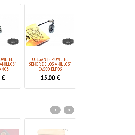
VIL "EL
COLGANTE MOVIL "EL
COLGANTE PLATA "EL SEÑOR
 ANILLOS"
SEÑOR DE LOS ANILLOS"
DE LOS ANILLOS" -
ANOS
CASCO ELFOS
REDONDO
€
15.00
€
49.00
€
<
>