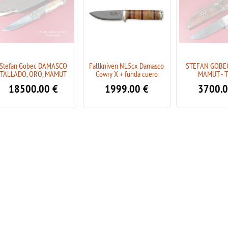
Stefan Gobec DAMASCO
Fallkniven NL5cx Damasco
STEFAN GOBE
TALLADO, ORO, MAMUT
Cowry X + funda cuero
MAMUT - 
RECAMBIO CALENTADORES DE
GAMO CUBREPUNTO
ELITE FOR
18500.00
€
1999.00
€
3700.
MANOS JKR2528 **
4.95 €
6.50
3.95 €
5.50
7