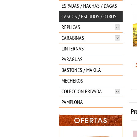
ESPADAS / HACHAS / DAGAS
CASCOS / ESCUDOS / OTROS
REPLICAS
CARABINAS
LINTERNAS
PARAGUAS
COLGANTE MOVIL "EL
SEÑOR DE LOS ANILLOS"
BASTONES / MAKILA
GOLUM
15.00
€
MECHEROS
COLECCION PRIVADA
PAMPLONA
Pr