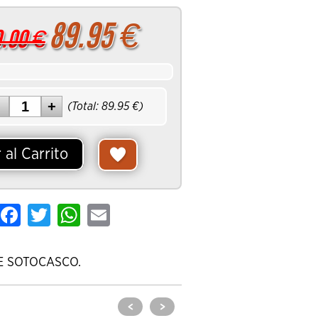
89.95
€
9.00
€
(Total:
89.95
€)
 al Carrito
hare
Facebook
Twitter
WhatsApp
Email
YE SOTOCASCO.
<
>