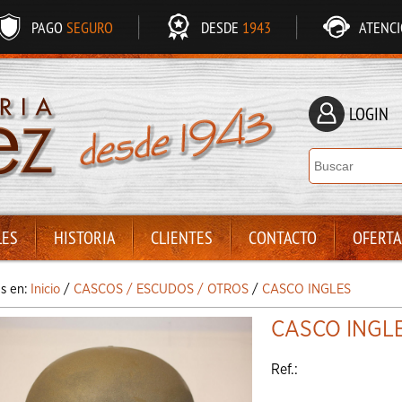
PAGO
SEGURO
DESDE
1943
ATENC
LOGIN
LES
HISTORIA
CLIENTES
CONTACTO
OFERTA
ás en:
Inicio
/
CASCOS / ESCUDOS / OTROS
/
CASCO INGLES
CASCO INGL
Ref.: