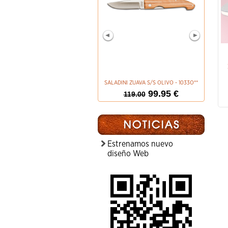
STEFAN STEIGERWALD
2900.00
€
SALADINI ZUAVA S/S OLIVO - 1033O**
JKR 
99.95 €
119.00
Estrenamos nuevo
diseño Web